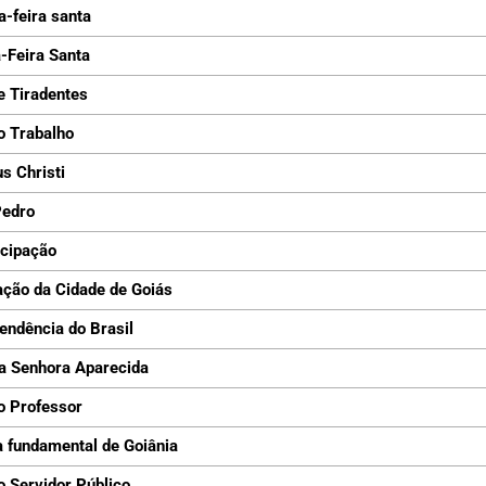
a-feira santa
-Feira Santa
e Tiradentes
o Trabalho
s Christi
Pedro
cipação
ção da Cidade de Goiás
endência do Brasil
a Senhora Aparecida
o Professor
 fundamental de Goiânia
o Servidor Público