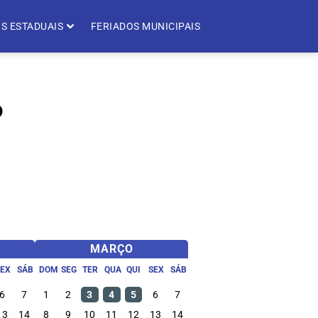
S ESTADUAIS
FERIADOS MUNICIPAIS
6
MARÇO
SEX
SÁB
DOM
SEG
TER
QUA
QUI
SEX
SÁB
6
7
1
2
3
4
5
6
7
13
14
8
9
10
11
12
13
14