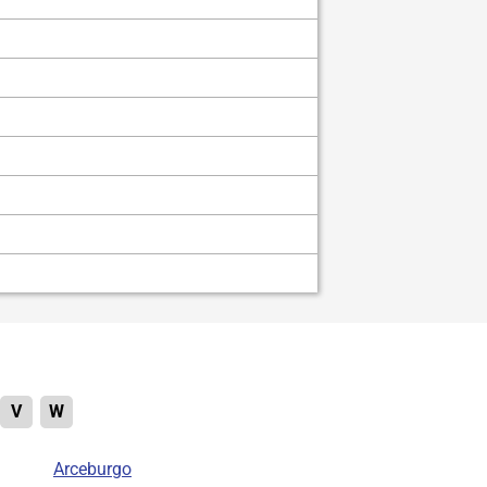
V
W
Arceburgo