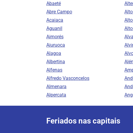
Abaeté
Alte
Abre Campo
Alt
Acaiaca
Alto
Aguanil
Alt
Aimorés
Alv
Aiuruoca
Alvi
Alagoa
Alv
Albertina
Alé
Alfenas
Amp
Alfredo Vasconcelos
And
Almenara
And
Alpercata
Ang
Feriados nas capitais