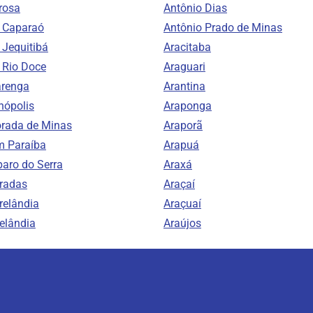
rosa
Antônio Dias
o Caparaó
Antônio Prado de Minas
 Jequitibá
Aracitaba
o Rio Doce
Araguari
arenga
Arantina
nópolis
Araponga
orada de Minas
Araporã
m Paraíba
Arapuá
aro do Serra
Araxá
radas
Araçaí
relândia
Araçuaí
elândia
Araújos