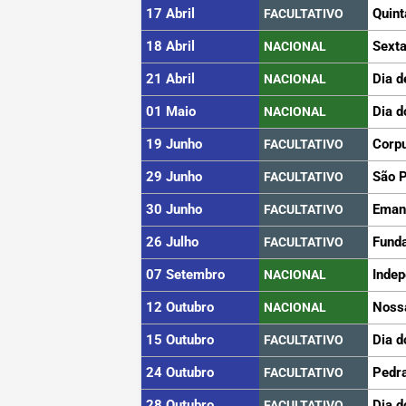
17 Abril
Quint
FACULTATIVO
18 Abril
Sexta
NACIONAL
21 Abril
Dia d
NACIONAL
01 Maio
Dia d
NACIONAL
19 Junho
Corpu
FACULTATIVO
29 Junho
São 
FACULTATIVO
30 Junho
Eman
FACULTATIVO
26 Julho
Funda
FACULTATIVO
07 Setembro
Indep
NACIONAL
12 Outubro
Noss
NACIONAL
15 Outubro
Dia d
FACULTATIVO
24 Outubro
Pedra
FACULTATIVO
28 Outubro
Dia d
FACULTATIVO