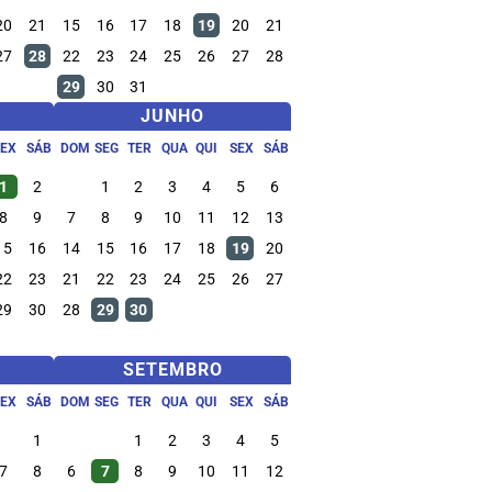
20
21
15
16
17
18
19
20
21
27
28
22
23
24
25
26
27
28
29
30
31
JUNHO
SEX
SÁB
DOM
SEG
TER
QUA
QUI
SEX
SÁB
1
2
1
2
3
4
5
6
8
9
7
8
9
10
11
12
13
15
16
14
15
16
17
18
19
20
22
23
21
22
23
24
25
26
27
29
30
28
29
30
SETEMBRO
SEX
SÁB
DOM
SEG
TER
QUA
QUI
SEX
SÁB
1
1
2
3
4
5
7
8
6
7
8
9
10
11
12