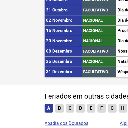
31 Outubro
Dia d
FACULTATIVO
02 Novembro
Dia d
NACIONAL
15 Novembro
Proc
NACIONAL
20 Novembro
Dia d
NACIONAL
08 Dezembro
Noss
FACULTATIVO
25 Dezembro
Natal
NACIONAL
31 Dezembro
Vésp
FACULTATIVO
Feriados em outras cidad
A
B
C
D
E
F
G
H
Abadia dos Dourados
Alpi