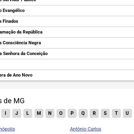
o Evangélico
e Finados
lamação da República
a Consciência Negra
a Senhora da Conceição
era de Ano Novo
es de MG
I
J
L
M
N
O
P
Q
R
S
T
U
nópolis
Antônio Carlos