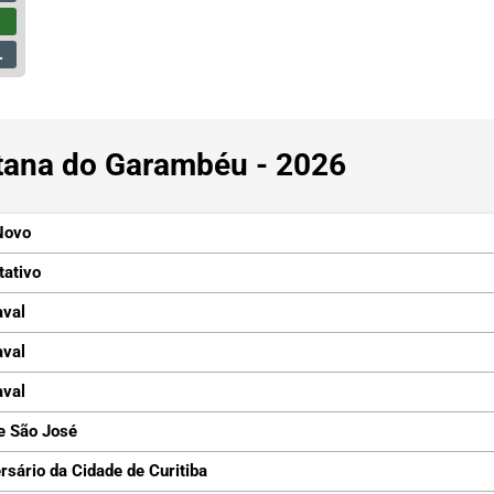
ntana do Garambéu - 2026
Novo
tativo
aval
aval
aval
e São José
rsário da Cidade de Curitiba