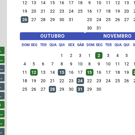
12
13
14
15
16
17
18
9
10
11
12
13
19
20
21
22
23
24
25
16
17
18
19
20
26
27
28
29
30
31
23
24
25
26
27
30
31
OUTUBRO
NOVEMBRO
DOM
SEG
TER
QUA
QUI
SEX
SÁB
DOM
SEG
TER
QUA
QUI
1
2
3
1
2
3
4
5
4
5
6
7
8
9
10
8
9
10
11
12
11
12
13
14
15
16
17
15
16
17
18
19
18
19
20
21
22
23
24
22
23
24
25
26
25
26
27
28
29
30
31
29
30
s