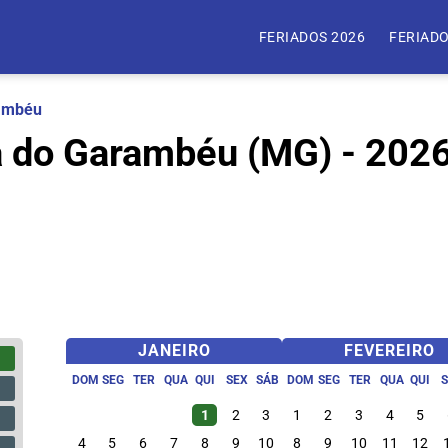
FERIADOS 2026
FERIADO
rambéu
a do Garambéu (MG) - 202
JANEIRO
FEVEREIRO
DOM
SEG
TER
QUA
QUI
SEX
SÁB
DOM
SEG
TER
QUA
QUI
1
2
3
1
2
3
4
5
4
5
6
7
8
9
10
8
9
10
11
12