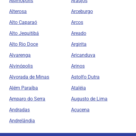
Alpinópolis
Araújos
Alterosa
Arceburgo
Alto Caparaó
Arcos
Alto Jequitibá
Areado
Alto Rio Doce
Argirita
Alvarenga
Aricanduva
Alvinópolis
Arinos
Alvorada de Minas
Astolfo Dutra
Além Paraíba
Ataléia
Amparo do Serra
Augusto de Lima
Andradas
Açucena
Andrelândia