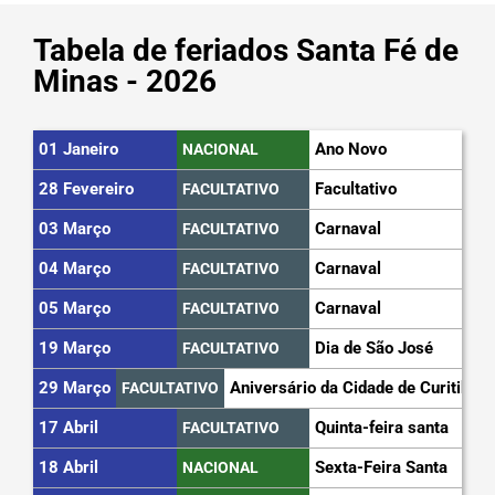
Tabela de feriados Santa Fé de
Minas - 2026
01 Janeiro
Ano Novo
NACIONAL
28 Fevereiro
Facultativo
FACULTATIVO
03 Março
Carnaval
FACULTATIVO
04 Março
Carnaval
FACULTATIVO
05 Março
Carnaval
FACULTATIVO
19 Março
Dia de São José
FACULTATIVO
29 Março
Aniversário da Cidade de Curitiba
FACULTATIVO
17 Abril
Quinta-feira santa
FACULTATIVO
18 Abril
Sexta-Feira Santa
NACIONAL