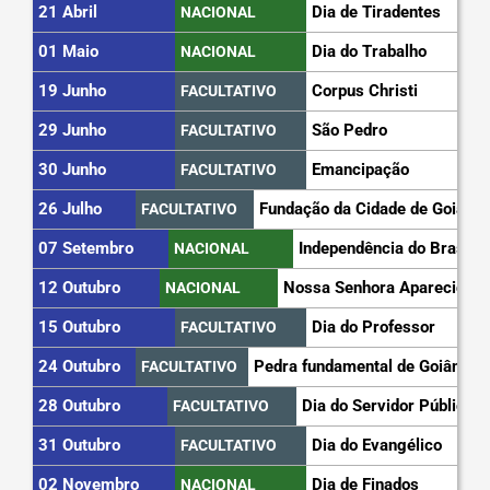
21 Abril
Dia de Tiradentes
NACIONAL
01 Maio
Dia do Trabalho
NACIONAL
19 Junho
Corpus Christi
FACULTATIVO
29 Junho
São Pedro
FACULTATIVO
30 Junho
Emancipação
FACULTATIVO
26 Julho
Fundação da Cidade de Goiás
FACULTATIVO
07 Setembro
Independência do Brasil
NACIONAL
12 Outubro
Nossa Senhora Aparecida
NACIONAL
15 Outubro
Dia do Professor
FACULTATIVO
24 Outubro
Pedra fundamental de Goiânia
FACULTATIVO
28 Outubro
Dia do Servidor Público
FACULTATIVO
31 Outubro
Dia do Evangélico
FACULTATIVO
02 Novembro
Dia de Finados
NACIONAL