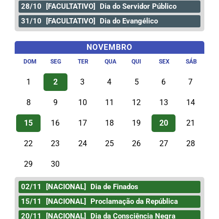
28/10
[FACULTATIVO]
Dia do Servidor Público
31/10
[FACULTATIVO]
Dia do Evangélico
NOVEMBRO
DOM
SEG
TER
QUA
QUI
SEX
SÁB
1
2
3
4
5
6
7
8
9
10
11
12
13
14
15
16
17
18
19
20
21
22
23
24
25
26
27
28
29
30
02/11
[NACIONAL]
Dia de Finados
15/11
[NACIONAL]
Proclamação da República
20/11
[NACIONAL]
Dia da Consciência Negra