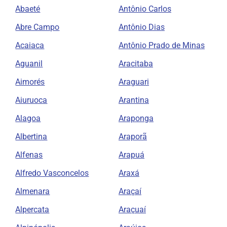
Abaeté
Antônio Carlos
Abre Campo
Antônio Dias
Acaiaca
Antônio Prado de Minas
Aguanil
Aracitaba
Aimorés
Araguari
Aiuruoca
Arantina
Alagoa
Araponga
Albertina
Araporã
Alfenas
Arapuá
Alfredo Vasconcelos
Araxá
Almenara
Araçaí
Alpercata
Araçuaí