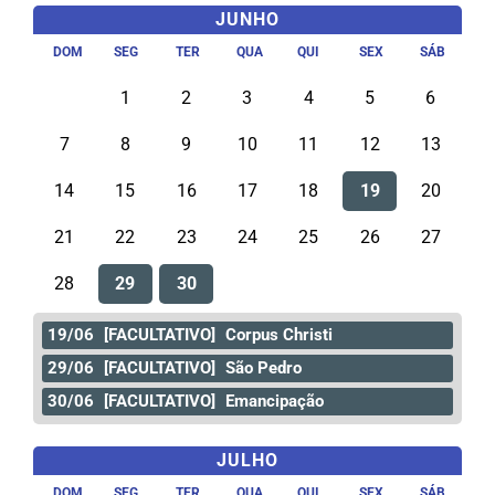
JUNHO
DOM
SEG
TER
QUA
QUI
SEX
SÁB
1
2
3
4
5
6
7
8
9
10
11
12
13
14
15
16
17
18
19
20
21
22
23
24
25
26
27
28
29
30
19/06
[FACULTATIVO]
Corpus Christi
29/06
[FACULTATIVO]
São Pedro
30/06
[FACULTATIVO]
Emancipação
JULHO
DOM
SEG
TER
QUA
QUI
SEX
SÁB