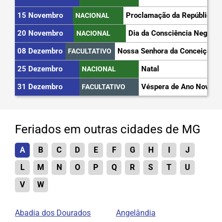
15 Novembro
Proclamação da República
NACIONAL
20 Novembro
Dia da Consciência Negra
NACIONAL
08 Dezembro
Nossa Senhora da Conceição
FACULTATIVO
25 Dezembro
Natal
NACIONAL
31 Dezembro
Véspera de Ano Novo
FACULTATIVO
Feriados em outras cidades de MG
A
B
C
D
E
F
G
H
I
J
L
M
N
O
P
Q
R
S
T
U
V
W
Abadia dos Dourados
Angelândia