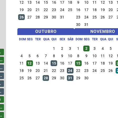
12
13
14
15
16
17
18
9
10
11
12
13
19
20
21
22
23
24
25
16
17
18
19
20
26
27
28
29
30
31
23
24
25
26
27
30
31
OUTUBRO
NOVEMBRO
DOM
SEG
TER
QUA
QUI
SEX
SÁB
DOM
SEG
TER
QUA
QUI
1
2
3
1
2
3
4
5
4
5
6
7
8
9
10
8
9
10
11
12
11
12
13
14
15
16
17
15
16
17
18
19
18
19
20
21
22
23
24
22
23
24
25
26
25
26
27
28
29
30
31
29
30
s