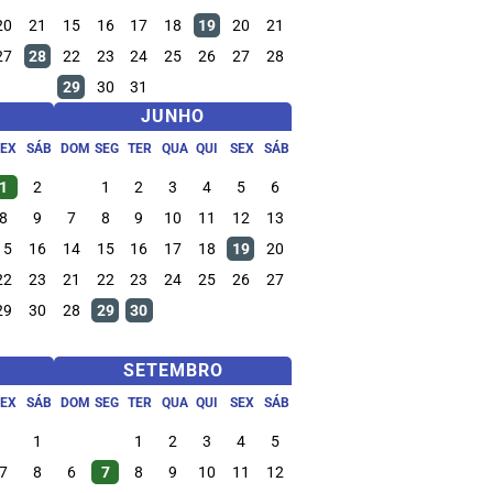
20
21
15
16
17
18
19
20
21
27
28
22
23
24
25
26
27
28
29
30
31
JUNHO
SEX
SÁB
DOM
SEG
TER
QUA
QUI
SEX
SÁB
1
2
1
2
3
4
5
6
8
9
7
8
9
10
11
12
13
15
16
14
15
16
17
18
19
20
22
23
21
22
23
24
25
26
27
29
30
28
29
30
SETEMBRO
SEX
SÁB
DOM
SEG
TER
QUA
QUI
SEX
SÁB
1
1
2
3
4
5
7
8
6
7
8
9
10
11
12