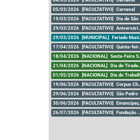
04/03/2026
[FACULTATIVO]
Carnaval
05/03/2026
[FACULTATIVO]
Carnaval
19/03/2026
[FACULTATIVO]
Dia de São José
29/03/2026
[FACULTATIVO]
Aniversário da Cidade de Curitiba
29/03/2026
[MUNICIPAL]
Feriado Municipal
17/04/2026
[FACULTATIVO]
Quinta-feira santa
18/04/2026
[NACIONAL]
Sexta-Feira Santa
21/04/2026
[NACIONAL]
Dia de Tiradentes
01/05/2026
[NACIONAL]
Dia do Trabal
19/06/2026
[FACULTATIVO]
Corpus Christi
29/06/2026
[FACULTATIVO]
São Pedro
30/06/2026
[FACULTATIVO]
Emancipação
26/07/2026
[FACULTATIVO]
Fundação da Cidade de Goiás