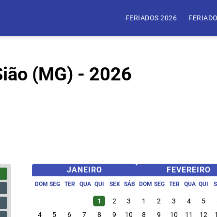
FERIADOS 2026
FERIADO
ião (MG) - 2026
JANEIRO
FEVEREIRO
DOM
SEG
TER
QUA
QUI
SEX
SÁB
DOM
SEG
TER
QUA
QUI
1
2
3
1
2
3
4
5
4
5
6
7
8
9
10
8
9
10
11
12