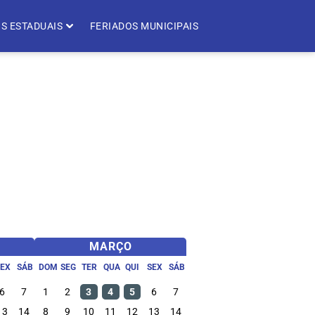
S ESTADUAIS
FERIADOS MUNICIPAIS
MARÇO
SEX
SÁB
DOM
SEG
TER
QUA
QUI
SEX
SÁB
6
7
1
2
3
4
5
6
7
13
14
8
9
10
11
12
13
14