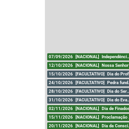
07/09/2026
[NACIONAL]
Independência do Brasil
12/10/2026
[NACIONAL]
Nossa Senhora Aparecida
15/10/2026
[FACULTATIVO]
Dia do Professor
24/10/2026
[FACULTATIVO]
Pedra fundamental de Goiânia
28/10/2026
[FACULTATIVO]
Dia do Servidor Público
31/10/2026
[FACULTATIVO]
Dia do Evangélico
02/11/2026
[NACIONAL]
Dia de Finado
15/11/2026
[NACIONAL]
Proclamação da República
20/11/2026
[NACIONAL]
Dia da Consciência Negra