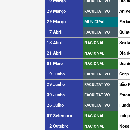
19 Março
Dia d
FACULTATIVO
29 Março
Anive
FACULTATIVO
29 Março
Feria
MUNICIPAL
17 Abril
Quint
FACULTATIVO
18 Abril
Sexta
NACIONAL
21 Abril
Dia d
NACIONAL
01 Maio
Dia d
NACIONAL
19 Junho
Corpu
FACULTATIVO
29 Junho
São 
FACULTATIVO
30 Junho
Eman
FACULTATIVO
26 Julho
Funda
FACULTATIVO
07 Setembro
Indep
NACIONAL
12 Outubro
Noss
NACIONAL