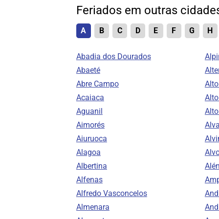
Feriados em outras cidad
A
B
C
D
E
F
G
H
Abadia dos Dourados
Alpi
Abaeté
Alte
Abre Campo
Alt
Acaiaca
Alto
Aguanil
Alt
Aimorés
Alv
Aiuruoca
Alvi
Alagoa
Alv
Albertina
Alé
Alfenas
Amp
Alfredo Vasconcelos
And
Almenara
And