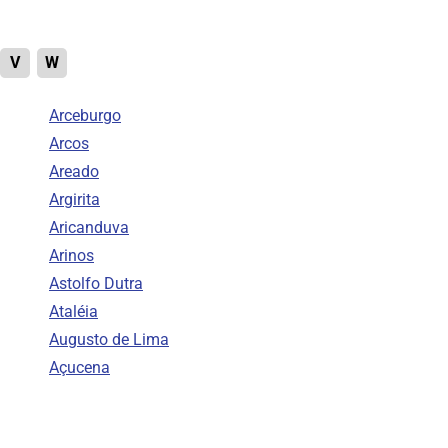
V
W
Arceburgo
Arcos
Areado
Argirita
Aricanduva
Arinos
Astolfo Dutra
Ataléia
Augusto de Lima
Açucena