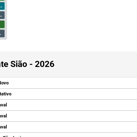
te Sião - 2026
Novo
tativo
aval
aval
aval