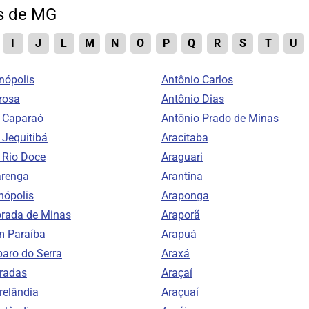
es de MG
I
J
L
M
N
O
P
Q
R
S
T
U
nópolis
Antônio Carlos
rosa
Antônio Dias
o Caparaó
Antônio Prado de Minas
 Jequitibá
Aracitaba
o Rio Doce
Araguari
arenga
Arantina
nópolis
Araponga
orada de Minas
Araporã
m Paraíba
Arapuá
aro do Serra
Araxá
radas
Araçaí
relândia
Araçuaí