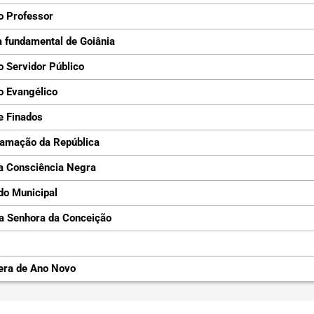
o Professor
 fundamental de Goiânia
o Servidor Público
o Evangélico
e Finados
lamação da República
a Consciência Negra
do Municipal
a Senhora da Conceição
era de Ano Novo