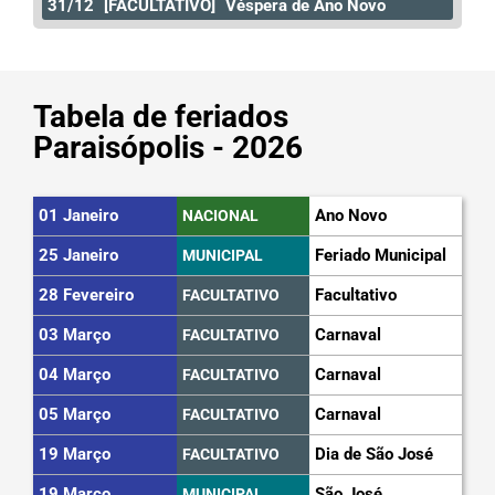
31/12
[FACULTATIVO]
Véspera de Ano Novo
Tabela de feriados
Paraisópolis - 2026
01 Janeiro
Ano Novo
NACIONAL
25 Janeiro
Feriado Municipal
MUNICIPAL
28 Fevereiro
Facultativo
FACULTATIVO
03 Março
Carnaval
FACULTATIVO
04 Março
Carnaval
FACULTATIVO
05 Março
Carnaval
FACULTATIVO
19 Março
Dia de São José
FACULTATIVO
19 Março
São José
MUNICIPAL