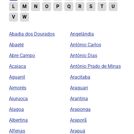
L
M
N
O
P
Q
R
S
T
U
V
W
Abadia dos Dourados
Angelândia
Abaeté
Antônio Carlos
Abre Campo
Antônio Dias
Acaiaca
Antônio Prado de Minas
Aguanil
Aracitaba
Aimorés
Araguari
Aiuruoca
Arantina
Alagoa
Araponga
Albertina
Araporã
Alfenas
Arapuá