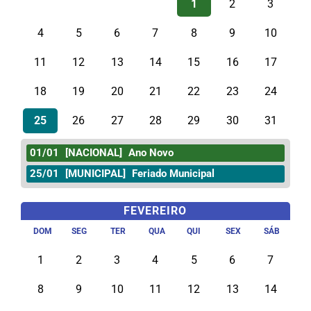
1
2
3
4
5
6
7
8
9
10
11
12
13
14
15
16
17
18
19
20
21
22
23
24
25
26
27
28
29
30
31
01/01
[NACIONAL]
Ano Novo
25/01
[MUNICIPAL]
Feriado Municipal
FEVEREIRO
DOM
SEG
TER
QUA
QUI
SEX
SÁB
1
2
3
4
5
6
7
8
9
10
11
12
13
14