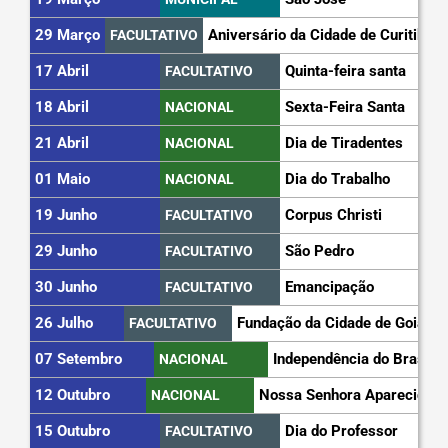
29 Março
Aniversário da Cidade de Curitiba
FACULTATIVO
17 Abril
Quinta-feira santa
FACULTATIVO
18 Abril
Sexta-Feira Santa
NACIONAL
21 Abril
Dia de Tiradentes
NACIONAL
01 Maio
Dia do Trabalho
NACIONAL
19 Junho
Corpus Christi
FACULTATIVO
29 Junho
São Pedro
FACULTATIVO
30 Junho
Emancipação
FACULTATIVO
26 Julho
Fundação da Cidade de Goiás
FACULTATIVO
07 Setembro
Independência do Brasil
NACIONAL
12 Outubro
Nossa Senhora Aparecida
NACIONAL
15 Outubro
Dia do Professor
FACULTATIVO