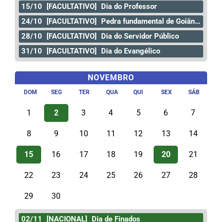
15/10
[FACULTATIVO]
Dia do Professor
24/10
[FACULTATIVO]
Pedra fundamental de Goiânia
28/10
[FACULTATIVO]
Dia do Servidor Público
31/10
[FACULTATIVO]
Dia do Evangélico
NOVEMBRO
DOM
SEG
TER
QUA
QUI
SEX
SÁB
1
2
3
4
5
6
7
8
9
10
11
12
13
14
15
16
17
18
19
20
21
22
23
24
25
26
27
28
29
30
02/11
[NACIONAL]
Dia de Finados