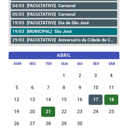
04/03
[FACULTATIVO]
Carnaval
05/03
[FACULTATIVO]
Carnaval
19/03
[FACULTATIVO]
Dia de São José
19/03
[MUNICIPAL]
São José
29/03
[FACULTATIVO]
Aniversário da Cidade de Curitiba
ABRIL
DOM
SEG
TER
QUA
QUI
SEX
SÁB
1
2
3
4
5
6
7
8
9
10
11
12
13
14
15
16
17
18
19
20
21
22
23
24
25
26
27
28
29
30