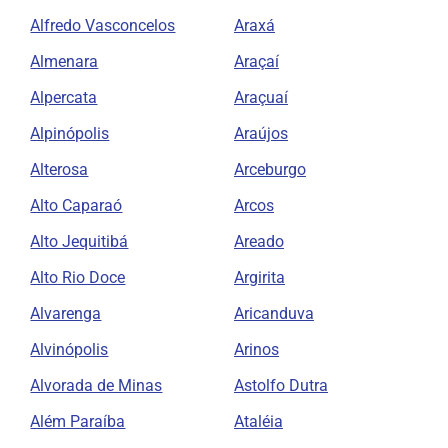
Alfredo Vasconcelos
Araxá
Almenara
Araçaí
Alpercata
Araçuaí
Alpinópolis
Araújos
Alterosa
Arceburgo
Alto Caparaó
Arcos
Alto Jequitibá
Areado
Alto Rio Doce
Argirita
Alvarenga
Aricanduva
Alvinópolis
Arinos
Alvorada de Minas
Astolfo Dutra
Além Paraíba
Ataléia