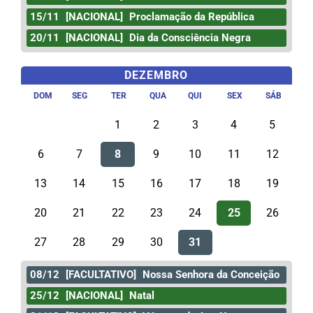
15/11
[NACIONAL]
Proclamação da República
20/11
[NACIONAL]
Dia da Consciência Negra
DEZEMBRO
DOM
SEG
TER
QUA
QUI
SEX
SÁB
1
2
3
4
5
6
7
8
9
10
11
12
13
14
15
16
17
18
19
20
21
22
23
24
25
26
27
28
29
30
31
08/12
[FACULTATIVO]
Nossa Senhora da Conceição
25/12
[NACIONAL]
Natal