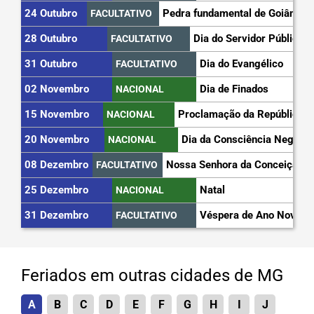
24 Outubro
Pedra fundamental de Goiânia
FACULTATIVO
28 Outubro
Dia do Servidor Público
FACULTATIVO
31 Outubro
Dia do Evangélico
FACULTATIVO
02 Novembro
Dia de Finados
NACIONAL
15 Novembro
Proclamação da República
NACIONAL
20 Novembro
Dia da Consciência Negra
NACIONAL
08 Dezembro
Nossa Senhora da Conceição
FACULTATIVO
25 Dezembro
Natal
NACIONAL
31 Dezembro
Véspera de Ano Novo
FACULTATIVO
Feriados em outras cidades de MG
A
B
C
D
E
F
G
H
I
J