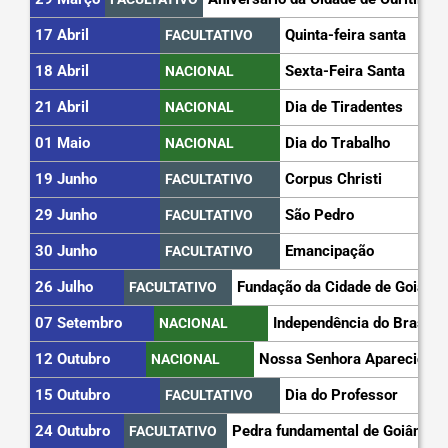
17 Abril
Quinta-feira santa
FACULTATIVO
18 Abril
Sexta-Feira Santa
NACIONAL
21 Abril
Dia de Tiradentes
NACIONAL
01 Maio
Dia do Trabalho
NACIONAL
19 Junho
Corpus Christi
FACULTATIVO
29 Junho
São Pedro
FACULTATIVO
30 Junho
Emancipação
FACULTATIVO
26 Julho
Fundação da Cidade de Goiás
FACULTATIVO
07 Setembro
Independência do Brasil
NACIONAL
12 Outubro
Nossa Senhora Aparecida
NACIONAL
15 Outubro
Dia do Professor
FACULTATIVO
24 Outubro
Pedra fundamental de Goiânia
FACULTATIVO