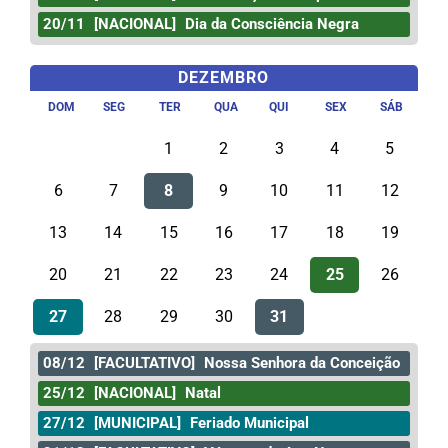
20/11
[NACIONAL]
Dia da Consciência Negra
DEZEMBRO
DOM
SEG
TER
QUA
QUI
SEX
SÁB
1
2
3
4
5
6
7
8
9
10
11
12
13
14
15
16
17
18
19
20
21
22
23
24
25
26
27
28
29
30
31
08/12
[FACULTATIVO]
Nossa Senhora da Conceição
25/12
[NACIONAL]
Natal
27/12
[MUNICIPAL]
Feriado Municipal