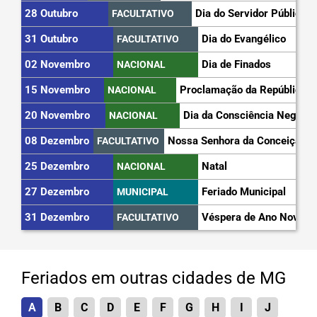
28 Outubro
Dia do Servidor Público
FACULTATIVO
31 Outubro
Dia do Evangélico
FACULTATIVO
02 Novembro
Dia de Finados
NACIONAL
15 Novembro
Proclamação da República
NACIONAL
20 Novembro
Dia da Consciência Negra
NACIONAL
08 Dezembro
Nossa Senhora da Conceição
FACULTATIVO
25 Dezembro
Natal
NACIONAL
27 Dezembro
Feriado Municipal
MUNICIPAL
31 Dezembro
Véspera de Ano Novo
FACULTATIVO
Feriados em outras cidades de MG
A
B
C
D
E
F
G
H
I
J