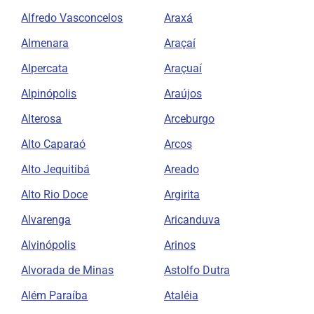
Alfredo Vasconcelos
Araxá
Almenara
Araçaí
Alpercata
Araçuaí
Alpinópolis
Araújos
Alterosa
Arceburgo
Alto Caparaó
Arcos
Alto Jequitibá
Areado
Alto Rio Doce
Argirita
Alvarenga
Aricanduva
Alvinópolis
Arinos
Alvorada de Minas
Astolfo Dutra
Além Paraíba
Ataléia