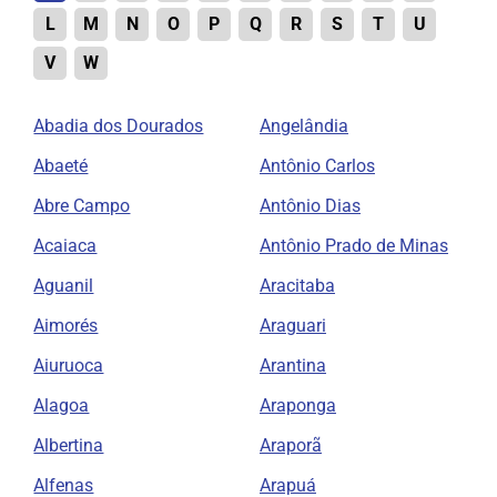
L
M
N
O
P
Q
R
S
T
U
V
W
Abadia dos Dourados
Angelândia
Abaeté
Antônio Carlos
Abre Campo
Antônio Dias
Acaiaca
Antônio Prado de Minas
Aguanil
Aracitaba
Aimorés
Araguari
Aiuruoca
Arantina
Alagoa
Araponga
Albertina
Araporã
Alfenas
Arapuá