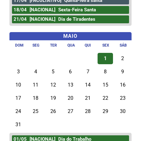
17/04
[FACULTATIVO]
Quinta-feira santa
18/04
[NACIONAL]
Sexta-Feira Santa
21/04
[NACIONAL]
Dia de Tiradentes
MAIO
DOM
SEG
TER
QUA
QUI
SEX
SÁB
1
2
3
4
5
6
7
8
9
10
11
12
13
14
15
16
17
18
19
20
21
22
23
24
25
26
27
28
29
30
31
01/05
[NACIONAL]
Dia do Trabalho