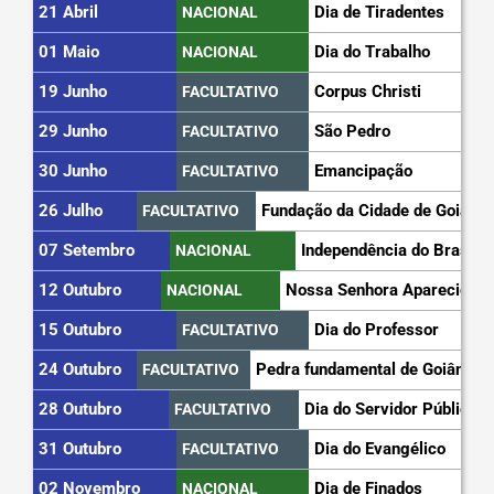
21 Abril
Dia de Tiradentes
NACIONAL
01 Maio
Dia do Trabalho
NACIONAL
19 Junho
Corpus Christi
FACULTATIVO
29 Junho
São Pedro
FACULTATIVO
30 Junho
Emancipação
FACULTATIVO
26 Julho
Fundação da Cidade de Goiás
FACULTATIVO
07 Setembro
Independência do Brasil
NACIONAL
12 Outubro
Nossa Senhora Aparecida
NACIONAL
15 Outubro
Dia do Professor
FACULTATIVO
24 Outubro
Pedra fundamental de Goiânia
FACULTATIVO
28 Outubro
Dia do Servidor Público
FACULTATIVO
31 Outubro
Dia do Evangélico
FACULTATIVO
02 Novembro
Dia de Finados
NACIONAL