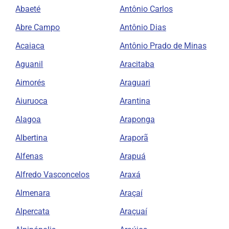
Abaeté
Antônio Carlos
Abre Campo
Antônio Dias
Acaiaca
Antônio Prado de Minas
Aguanil
Aracitaba
Aimorés
Araguari
Aiuruoca
Arantina
Alagoa
Araponga
Albertina
Araporã
Alfenas
Arapuá
Alfredo Vasconcelos
Araxá
Almenara
Araçaí
Alpercata
Araçuaí