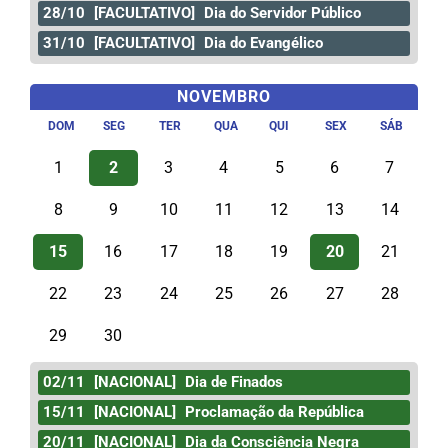
28/10
[FACULTATIVO]
Dia do Servidor Público
31/10
[FACULTATIVO]
Dia do Evangélico
NOVEMBRO
DOM
SEG
TER
QUA
QUI
SEX
SÁB
1
2
3
4
5
6
7
8
9
10
11
12
13
14
15
16
17
18
19
20
21
22
23
24
25
26
27
28
29
30
02/11
[NACIONAL]
Dia de Finados
15/11
[NACIONAL]
Proclamação da República
20/11
[NACIONAL]
Dia da Consciência Negra