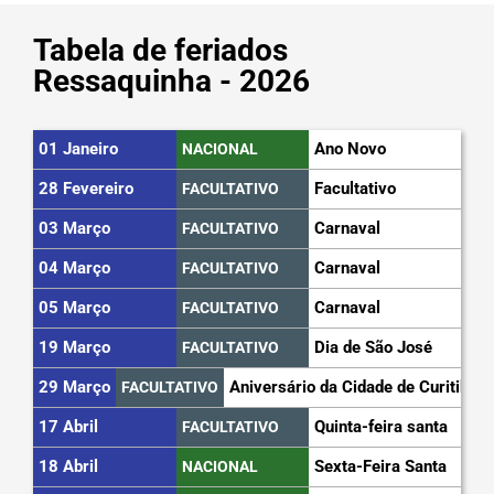
Tabela de feriados
Ressaquinha - 2026
01 Janeiro
Ano Novo
NACIONAL
28 Fevereiro
Facultativo
FACULTATIVO
03 Março
Carnaval
FACULTATIVO
04 Março
Carnaval
FACULTATIVO
05 Março
Carnaval
FACULTATIVO
19 Março
Dia de São José
FACULTATIVO
29 Março
Aniversário da Cidade de Curitiba
FACULTATIVO
17 Abril
Quinta-feira santa
FACULTATIVO
18 Abril
Sexta-Feira Santa
NACIONAL