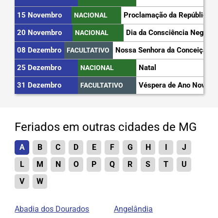
15 Novembro
Proclamação da República
NACIONAL
20 Novembro
Dia da Consciência Negra
NACIONAL
08 Dezembro
Nossa Senhora da Conceição
FACULTATIVO
25 Dezembro
Natal
NACIONAL
31 Dezembro
Véspera de Ano Novo
FACULTATIVO
Feriados em outras cidades de MG
A
B
C
D
E
F
G
H
I
J
L
M
N
O
P
Q
R
S
T
U
V
W
Abadia dos Dourados
Angelândia