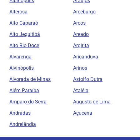
Alpinópolis
Araújos
Alterosa
Arceburgo
Alto Caparaó
Arcos
Alto Jequitibá
Areado
Alto Rio Doce
Argirita
Alvarenga
Aricanduva
Alvinópolis
Arinos
Alvorada de Minas
Astolfo Dutra
Além Paraíba
Ataléia
Amparo do Serra
Augusto de Lima
Andradas
Açucena
Andrelândia