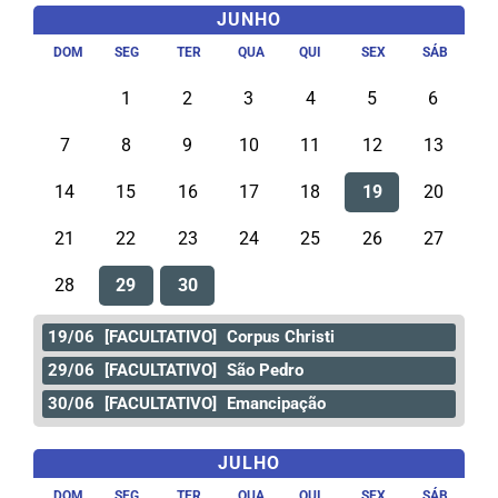
JUNHO
DOM
SEG
TER
QUA
QUI
SEX
SÁB
1
2
3
4
5
6
7
8
9
10
11
12
13
14
15
16
17
18
19
20
21
22
23
24
25
26
27
28
29
30
19/06
[FACULTATIVO]
Corpus Christi
29/06
[FACULTATIVO]
São Pedro
30/06
[FACULTATIVO]
Emancipação
JULHO
DOM
SEG
TER
QUA
QUI
SEX
SÁB