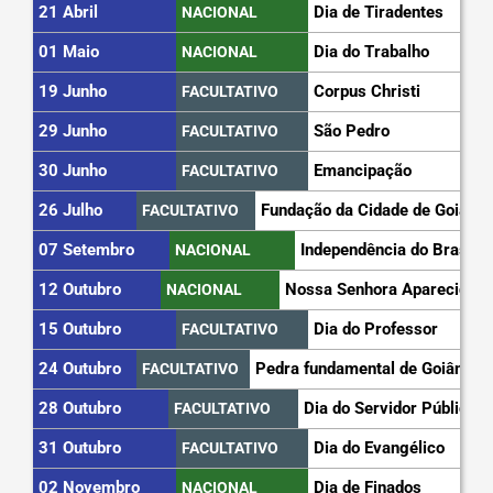
21 Abril
Dia de Tiradentes
NACIONAL
01 Maio
Dia do Trabalho
NACIONAL
19 Junho
Corpus Christi
FACULTATIVO
29 Junho
São Pedro
FACULTATIVO
30 Junho
Emancipação
FACULTATIVO
26 Julho
Fundação da Cidade de Goiás
FACULTATIVO
07 Setembro
Independência do Brasil
NACIONAL
12 Outubro
Nossa Senhora Aparecida
NACIONAL
15 Outubro
Dia do Professor
FACULTATIVO
24 Outubro
Pedra fundamental de Goiânia
FACULTATIVO
28 Outubro
Dia do Servidor Público
FACULTATIVO
31 Outubro
Dia do Evangélico
FACULTATIVO
02 Novembro
Dia de Finados
NACIONAL