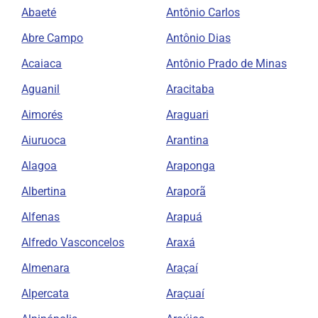
Abaeté
Antônio Carlos
Abre Campo
Antônio Dias
Acaiaca
Antônio Prado de Minas
Aguanil
Aracitaba
Aimorés
Araguari
Aiuruoca
Arantina
Alagoa
Araponga
Albertina
Araporã
Alfenas
Arapuá
Alfredo Vasconcelos
Araxá
Almenara
Araçaí
Alpercata
Araçuaí