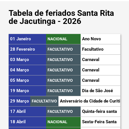
Tabela de feriados Santa Rita
de Jacutinga - 2026
01 Janeiro
Ano Novo
NACIONAL
28 Fevereiro
Facultativo
FACULTATIVO
03 Março
Carnaval
FACULTATIVO
04 Março
Carnaval
FACULTATIVO
05 Março
Carnaval
FACULTATIVO
19 Março
Dia de São José
FACULTATIVO
29 Março
Aniversário da Cidade de Curitiba
FACULTATIVO
17 Abril
Quinta-feira santa
FACULTATIVO
18 Abril
Sexta-Feira Santa
NACIONAL