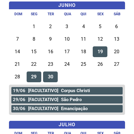
JUNHO
DOM
SEG
TER
QUA
QUI
SEX
SÁB
1
2
3
4
5
6
7
8
9
10
11
12
13
14
15
16
17
18
19
20
21
22
23
24
25
26
27
28
29
30
19/06
[FACULTATIVO]
Corpus Christi
29/06
[FACULTATIVO]
São Pedro
30/06
[FACULTATIVO]
Emancipação
JULHO
DOM
SEG
TER
QUA
QUI
SEX
SÁB