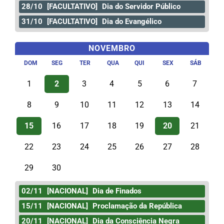
28/10
[FACULTATIVO]
Dia do Servidor Público
31/10
[FACULTATIVO]
Dia do Evangélico
NOVEMBRO
DOM
SEG
TER
QUA
QUI
SEX
SÁB
1
2
3
4
5
6
7
8
9
10
11
12
13
14
15
16
17
18
19
20
21
22
23
24
25
26
27
28
29
30
02/11
[NACIONAL]
Dia de Finados
15/11
[NACIONAL]
Proclamação da República
20/11
[NACIONAL]
Dia da Consciência Negra