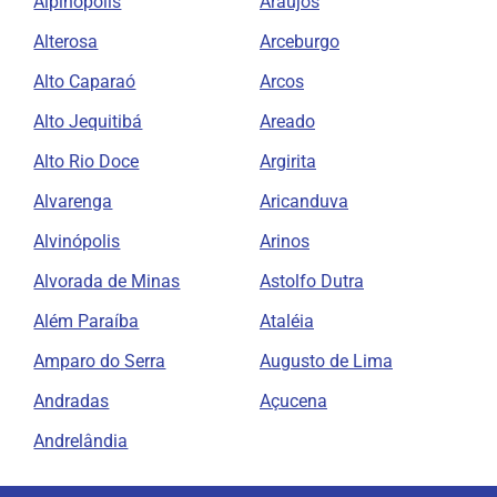
Alpinópolis
Araújos
Alterosa
Arceburgo
Alto Caparaó
Arcos
Alto Jequitibá
Areado
Alto Rio Doce
Argirita
Alvarenga
Aricanduva
Alvinópolis
Arinos
Alvorada de Minas
Astolfo Dutra
Além Paraíba
Ataléia
Amparo do Serra
Augusto de Lima
Andradas
Açucena
Andrelândia