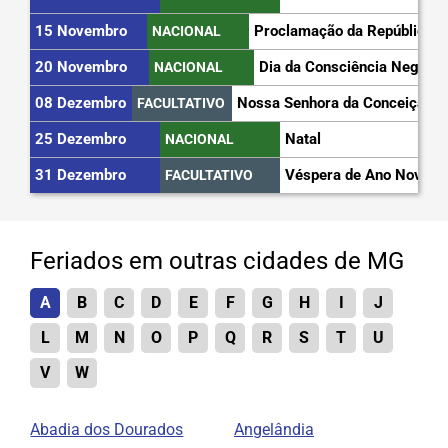
15 Novembro
Proclamação da República
NACIONAL
20 Novembro
Dia da Consciência Negra
NACIONAL
08 Dezembro
Nossa Senhora da Conceição
FACULTATIVO
25 Dezembro
Natal
NACIONAL
31 Dezembro
Véspera de Ano Novo
FACULTATIVO
Feriados em outras cidades de MG
A
B
C
D
E
F
G
H
I
J
L
M
N
O
P
Q
R
S
T
U
V
W
Abadia dos Dourados
Angelândia