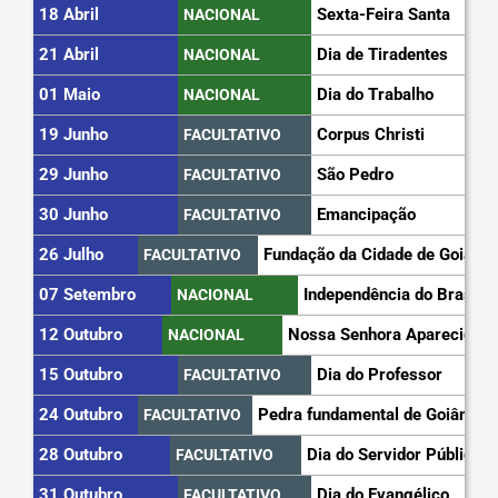
18 Abril
Sexta-Feira Santa
NACIONAL
21 Abril
Dia de Tiradentes
NACIONAL
01 Maio
Dia do Trabalho
NACIONAL
19 Junho
Corpus Christi
FACULTATIVO
29 Junho
São Pedro
FACULTATIVO
30 Junho
Emancipação
FACULTATIVO
26 Julho
Fundação da Cidade de Goiás
FACULTATIVO
07 Setembro
Independência do Brasil
NACIONAL
12 Outubro
Nossa Senhora Aparecida
NACIONAL
15 Outubro
Dia do Professor
FACULTATIVO
24 Outubro
Pedra fundamental de Goiânia
FACULTATIVO
28 Outubro
Dia do Servidor Público
FACULTATIVO
31 Outubro
Dia do Evangélico
FACULTATIVO