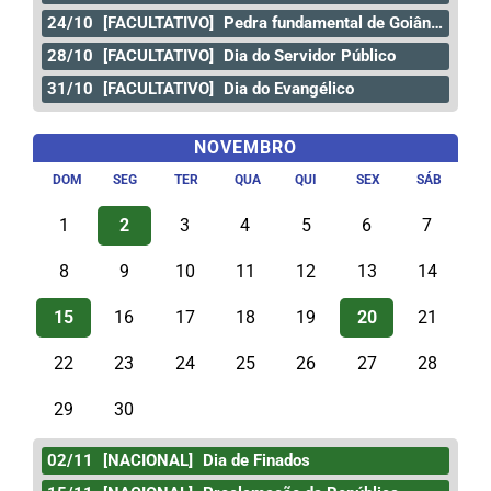
24/10
[FACULTATIVO]
Pedra fundamental de Goiânia
28/10
[FACULTATIVO]
Dia do Servidor Público
31/10
[FACULTATIVO]
Dia do Evangélico
NOVEMBRO
DOM
SEG
TER
QUA
QUI
SEX
SÁB
1
2
3
4
5
6
7
8
9
10
11
12
13
14
15
16
17
18
19
20
21
22
23
24
25
26
27
28
29
30
02/11
[NACIONAL]
Dia de Finados