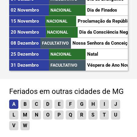
02 Novembro
Dia de Finados
NACIONAL
15 Novembro
Proclamação da República
NACIONAL
20 Novembro
Dia da Consciência Negra
NACIONAL
08 Dezembro
Nossa Senhora da Conceição
FACULTATIVO
25 Dezembro
Natal
NACIONAL
31 Dezembro
Véspera de Ano Novo
FACULTATIVO
Feriados em outras cidades de MG
A
B
C
D
E
F
G
H
I
J
L
M
N
O
P
Q
R
S
T
U
V
W