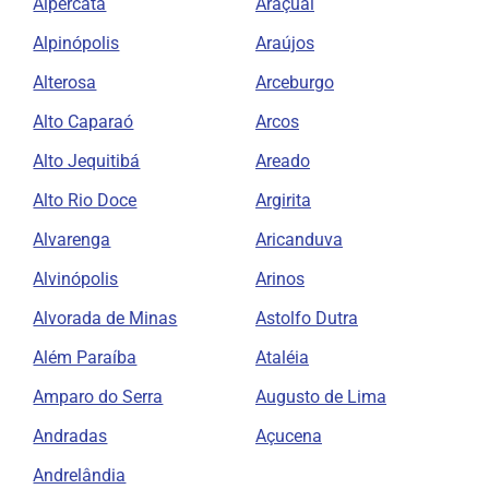
Alpercata
Araçuaí
Alpinópolis
Araújos
Alterosa
Arceburgo
Alto Caparaó
Arcos
Alto Jequitibá
Areado
Alto Rio Doce
Argirita
Alvarenga
Aricanduva
Alvinópolis
Arinos
Alvorada de Minas
Astolfo Dutra
Além Paraíba
Ataléia
Amparo do Serra
Augusto de Lima
Andradas
Açucena
Andrelândia