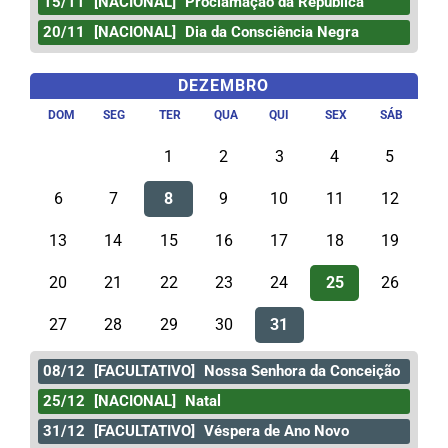
15/11
[NACIONAL]
Proclamação da República
20/11
[NACIONAL]
Dia da Consciência Negra
DEZEMBRO
DOM
SEG
TER
QUA
QUI
SEX
SÁB
1
2
3
4
5
6
7
8
9
10
11
12
13
14
15
16
17
18
19
20
21
22
23
24
25
26
27
28
29
30
31
08/12
[FACULTATIVO]
Nossa Senhora da Conceição
25/12
[NACIONAL]
Natal
31/12
[FACULTATIVO]
Véspera de Ano Novo