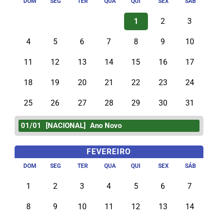
DOM
SEG
TER
QUA
QUI
SEX
SÁB
1
2
3
4
5
6
7
8
9
10
11
12
13
14
15
16
17
18
19
20
21
22
23
24
25
26
27
28
29
30
31
01/01
[NACIONAL]
Ano Novo
FEVEREIRO
DOM
SEG
TER
QUA
QUI
SEX
SÁB
1
2
3
4
5
6
7
8
9
10
11
12
13
14