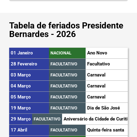
Tabela de feriados Presidente
Bernardes - 2026
01 Janeiro
Ano Novo
NACIONAL
28 Fevereiro
Facultativo
FACULTATIVO
03 Março
Carnaval
FACULTATIVO
04 Março
Carnaval
FACULTATIVO
05 Março
Carnaval
FACULTATIVO
19 Março
Dia de São José
FACULTATIVO
29 Março
Aniversário da Cidade de Curitiba
FACULTATIVO
17 Abril
Quinta-feira santa
FACULTATIVO