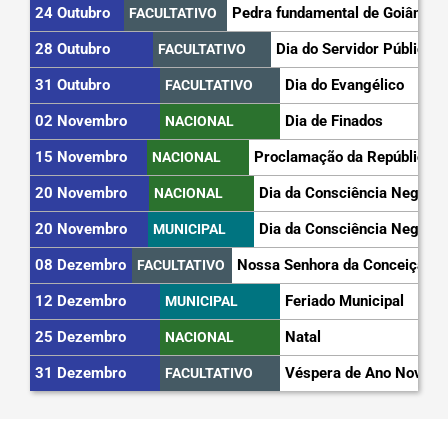
24 Outubro
Pedra fundamental de Goiânia
FACULTATIVO
28 Outubro
Dia do Servidor Público
FACULTATIVO
31 Outubro
Dia do Evangélico
FACULTATIVO
02 Novembro
Dia de Finados
NACIONAL
15 Novembro
Proclamação da República
NACIONAL
20 Novembro
Dia da Consciência Negra
NACIONAL
20 Novembro
Dia da Consciência Negra
MUNICIPAL
08 Dezembro
Nossa Senhora da Conceição
FACULTATIVO
12 Dezembro
Feriado Municipal
MUNICIPAL
25 Dezembro
Natal
NACIONAL
31 Dezembro
Véspera de Ano Novo
FACULTATIVO