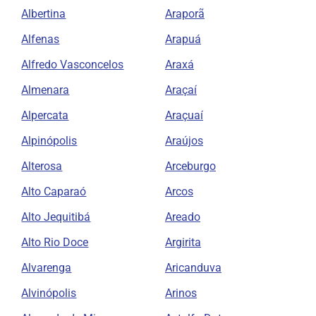
Albertina
Araporã
Alfenas
Arapuá
Alfredo Vasconcelos
Araxá
Almenara
Araçaí
Alpercata
Araçuaí
Alpinópolis
Araújos
Alterosa
Arceburgo
Alto Caparaó
Arcos
Alto Jequitibá
Areado
Alto Rio Doce
Argirita
Alvarenga
Aricanduva
Alvinópolis
Arinos