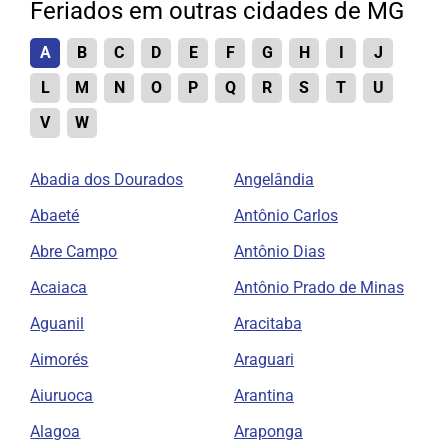
Feriados em outras cidades de MG
A
B
C
D
E
F
G
H
I
J
L
M
N
O
P
Q
R
S
T
U
V
W
Abadia dos Dourados
Angelândia
Abaeté
Antônio Carlos
Abre Campo
Antônio Dias
Acaiaca
Antônio Prado de Minas
Aguanil
Aracitaba
Aimorés
Araguari
Aiuruoca
Arantina
Alagoa
Araponga