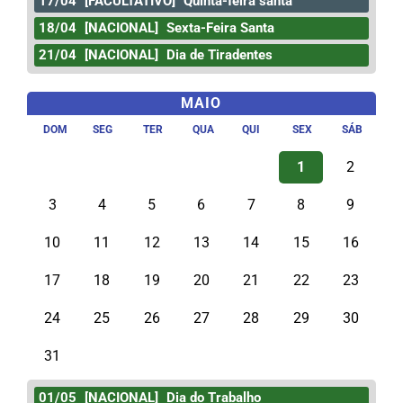
17/04
[FACULTATIVO]
Quinta-feira santa
18/04
[NACIONAL]
Sexta-Feira Santa
21/04
[NACIONAL]
Dia de Tiradentes
MAIO
DOM
SEG
TER
QUA
QUI
SEX
SÁB
1
2
3
4
5
6
7
8
9
10
11
12
13
14
15
16
17
18
19
20
21
22
23
24
25
26
27
28
29
30
31
01/05
[NACIONAL]
Dia do Trabalho