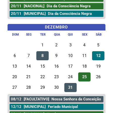
20/11
[NACIONAL]
Dia da Consciência Negra
20/11
[MUNICIPAL]
Dia da Consciência Negra
DEZEMBRO
DOM
SEG
TER
QUA
QUI
SEX
SÁB
1
2
3
4
5
6
7
8
9
10
11
12
13
14
15
16
17
18
19
20
21
22
23
24
25
26
27
28
29
30
31
08/12
[FACULTATIVO]
Nossa Senhora da Conceição
12/12
[MUNICIPAL]
Feriado Municipal