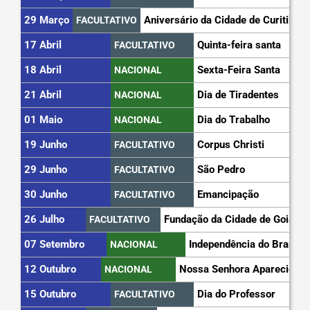
29 Março
Aniversário da Cidade de Curitiba
FACULTATIVO
17 Abril
Quinta-feira santa
FACULTATIVO
18 Abril
Sexta-Feira Santa
NACIONAL
21 Abril
Dia de Tiradentes
NACIONAL
01 Maio
Dia do Trabalho
NACIONAL
19 Junho
Corpus Christi
FACULTATIVO
29 Junho
São Pedro
FACULTATIVO
30 Junho
Emancipação
FACULTATIVO
26 Julho
Fundação da Cidade de Goiás
FACULTATIVO
07 Setembro
Independência do Brasil
NACIONAL
12 Outubro
Nossa Senhora Aparecida
NACIONAL
15 Outubro
Dia do Professor
FACULTATIVO