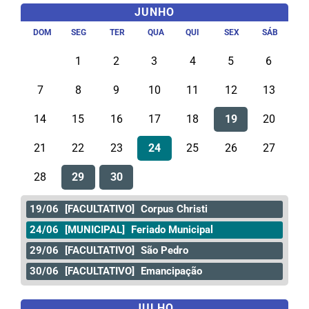
JUNHO
DOM
SEG
TER
QUA
QUI
SEX
SÁB
1
2
3
4
5
6
7
8
9
10
11
12
13
14
15
16
17
18
19
20
21
22
23
24
25
26
27
28
29
30
19/06
[FACULTATIVO]
Corpus Christi
24/06
[MUNICIPAL]
Feriado Municipal
29/06
[FACULTATIVO]
São Pedro
30/06
[FACULTATIVO]
Emancipação
JULHO