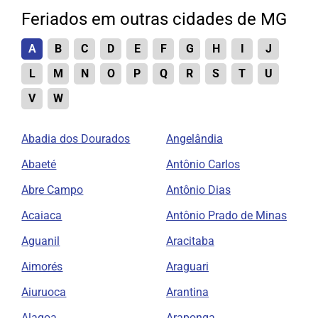
Feriados em outras cidades de MG
A
B
C
D
E
F
G
H
I
J
L
M
N
O
P
Q
R
S
T
U
V
W
Abadia dos Dourados
Angelândia
Abaeté
Antônio Carlos
Abre Campo
Antônio Dias
Acaiaca
Antônio Prado de Minas
Aguanil
Aracitaba
Aimorés
Araguari
Aiuruoca
Arantina
Alagoa
Araponga