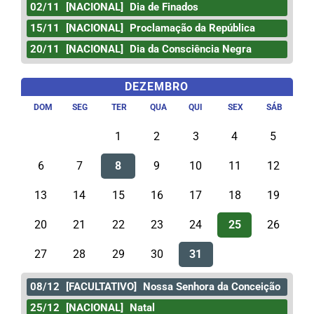
02/11
[NACIONAL]
Dia de Finados
15/11
[NACIONAL]
Proclamação da República
20/11
[NACIONAL]
Dia da Consciência Negra
DEZEMBRO
DOM
SEG
TER
QUA
QUI
SEX
SÁB
1
2
3
4
5
6
7
8
9
10
11
12
13
14
15
16
17
18
19
20
21
22
23
24
25
26
27
28
29
30
31
08/12
[FACULTATIVO]
Nossa Senhora da Conceição
25/12
[NACIONAL]
Natal