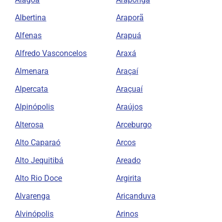
Albertina
Araporã
Alfenas
Arapuá
Alfredo Vasconcelos
Araxá
Almenara
Araçaí
Alpercata
Araçuaí
Alpinópolis
Araújos
Alterosa
Arceburgo
Alto Caparaó
Arcos
Alto Jequitibá
Areado
Alto Rio Doce
Argirita
Alvarenga
Aricanduva
Alvinópolis
Arinos