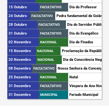
15 Outubro
Dia do Professor
FACULTATIVO
24 Outubro
Pedra fundamental de Goiânia
FACULTATIVO
28 Outubro
Dia do Servidor Público
FACULTATIVO
31 Outubro
Dia do Evangélico
FACULTATIVO
02 Novembro
Dia de Finados
NACIONAL
15 Novembro
Proclamação da República
NACIONAL
20 Novembro
Dia da Consciência Negra
NACIONAL
08 Dezembro
Nossa Senhora da Conceição
FACULTATIVO
25 Dezembro
Natal
NACIONAL
31 Dezembro
Véspera de Ano Novo
FACULTATIVO
31 Dezembro
Feriado Municipal
MUNICIPAL