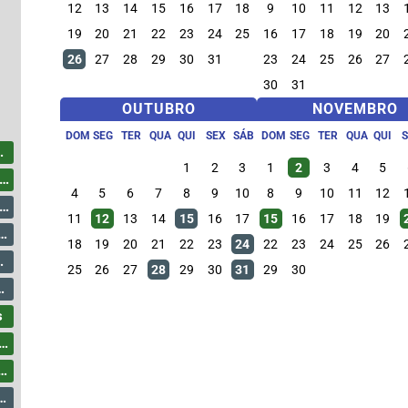
12
13
14
15
16
17
18
9
10
11
12
13
19
20
21
22
23
24
25
16
17
18
19
20
26
27
28
29
30
31
23
24
25
26
27
30
31
OUTUBRO
NOVEMBRO
DOM
SEG
TER
QUA
QUI
SEX
SÁB
DOM
SEG
TER
QUA
QUI
1
2
3
1
2
3
4
5
4
5
6
7
8
9
10
8
9
10
11
12
11
12
13
14
15
16
17
15
16
17
18
19
18
19
20
21
22
23
24
22
23
24
25
26
25
26
27
28
29
30
31
29
30
s