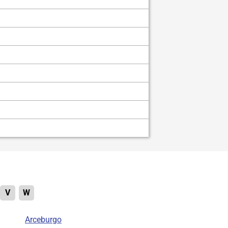
V
W
Arceburgo