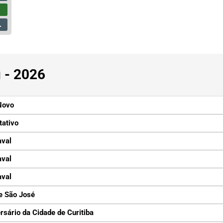
u - 2026
Novo
tativo
aval
aval
aval
e São José
rsário da Cidade de Curitiba