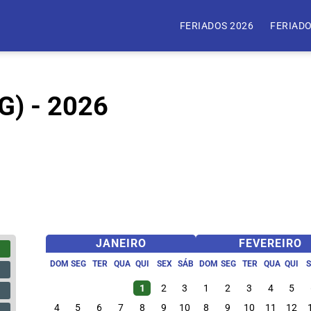
FERIADOS 2026
FERIADO
G) - 2026
JANEIRO
FEVEREIRO
DOM
SEG
TER
QUA
QUI
SEX
SÁB
DOM
SEG
TER
QUA
QUI
1
2
3
1
2
3
4
5
4
5
6
7
8
9
10
8
9
10
11
12