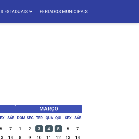
S ESTADUAIS
FERIADOS MUNICIPAIS
MARÇO
SEX
SÁB
DOM
SEG
TER
QUA
QUI
SEX
SÁB
6
7
1
2
3
4
5
6
7
13
14
8
9
10
11
12
13
14