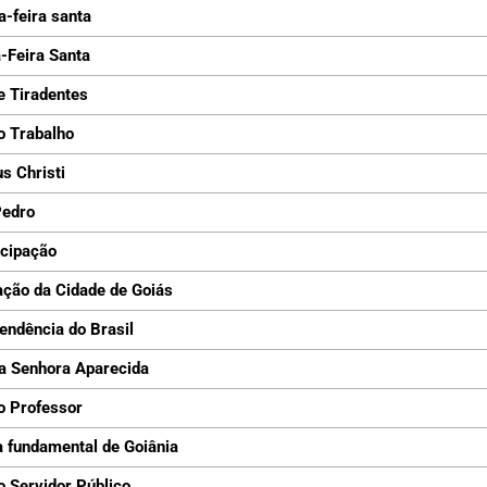
a-feira santa
-Feira Santa
e Tiradentes
o Trabalho
s Christi
Pedro
cipação
ção da Cidade de Goiás
endência do Brasil
a Senhora Aparecida
o Professor
 fundamental de Goiânia
o Servidor Público