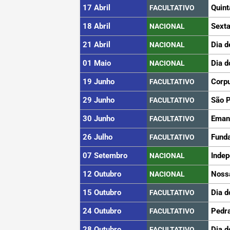
17 Abril
Quint
FACULTATIVO
18 Abril
Sexta
NACIONAL
21 Abril
Dia d
NACIONAL
01 Maio
Dia d
NACIONAL
19 Junho
Corpu
FACULTATIVO
29 Junho
São 
FACULTATIVO
30 Junho
Eman
FACULTATIVO
26 Julho
Funda
FACULTATIVO
07 Setembro
Indep
NACIONAL
12 Outubro
Noss
NACIONAL
15 Outubro
Dia d
FACULTATIVO
24 Outubro
Pedra
FACULTATIVO
28 Outubro
Dia d
FACULTATIVO