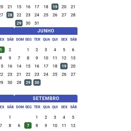
20
21
15
16
17
18
19
20
21
27
28
22
23
24
25
26
27
28
29
30
31
JUNHO
SEX
SÁB
DOM
SEG
TER
QUA
QUI
SEX
SÁB
1
2
1
2
3
4
5
6
8
9
7
8
9
10
11
12
13
15
16
14
15
16
17
18
19
20
22
23
21
22
23
24
25
26
27
29
30
28
29
30
SETEMBRO
SEX
SÁB
DOM
SEG
TER
QUA
QUI
SEX
SÁB
1
1
2
3
4
5
7
8
6
7
8
9
10
11
12