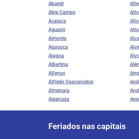
Abaeté
Alte
Abre Campo
Alt
Acaiaca
Alto
Aguanil
Alt
Aimorés
Alv
Aiuruoca
Alvi
Alagoa
Alv
Albertina
Alé
Alfenas
Amp
Alfredo Vasconcelos
And
Almenara
And
Alpercata
Ang
Feriados nas capitais