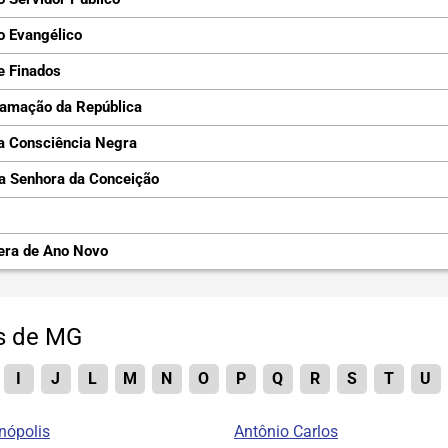
o Evangélico
e Finados
lamação da República
a Consciência Negra
a Senhora da Conceição
era de Ano Novo
es de MG
I
J
L
M
N
O
P
Q
R
S
T
U
nópolis
Antônio Carlos