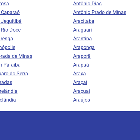
rosa
Antônio Dias
o Caparaó
Antônio Prado de Minas
 Jequitibá
Aracitaba
o Rio Doce
Araguari
arenga
Arantina
nópolis
Araponga
orada de Minas
Araporã
m Paraíba
Arapuá
aro do Serra
Araxá
radas
Araçaí
relândia
Araçuaí
elândia
Araújos