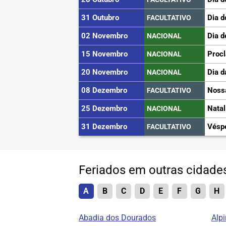
31 Outubro
Dia d
FACULTATIVO
02 Novembro
Dia d
NACIONAL
15 Novembro
Proc
NACIONAL
20 Novembro
Dia d
NACIONAL
08 Dezembro
Noss
FACULTATIVO
25 Dezembro
Natal
NACIONAL
31 Dezembro
Vésp
FACULTATIVO
Feriados em outras cidad
A
B
C
D
E
F
G
H
Abadia dos Dourados
Alpi