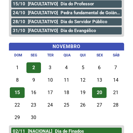
15/10
[FACULTATIVO]
Dia do Professor
24/10
[FACULTATIVO]
Pedra fundamental de Goiânia
28/10
[FACULTATIVO]
Dia do Servidor Público
31/10
[FACULTATIVO]
Dia do Evangélico
NOVEMBRO
DOM
SEG
TER
QUA
QUI
SEX
SÁB
1
2
3
4
5
6
7
8
9
10
11
12
13
14
15
16
17
18
19
20
21
22
23
24
25
26
27
28
29
30
02/11
[NACIONAL]
Dia de Finados