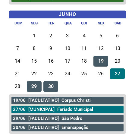
JUNHO
DOM
SEG
TER
QUA
QUI
SEX
SÁB
1
2
3
4
5
6
7
8
9
10
11
12
13
14
15
16
17
18
19
20
21
22
23
24
25
26
27
28
29
30
19/06
[FACULTATIVO]
Corpus Christi
27/06
[MUNICIPAL]
Feriado Municipal
29/06
[FACULTATIVO]
São Pedro
30/06
[FACULTATIVO]
Emancipação