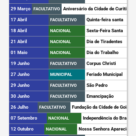
29 Março
Aniversário da Cidade de Curitiba
FACULTATIVO
17 Abril
Quinta-feira santa
FACULTATIVO
18 Abril
Sexta-Feira Santa
NACIONAL
21 Abril
Dia de Tiradentes
NACIONAL
01 Maio
Dia do Trabalho
NACIONAL
19 Junho
Corpus Christi
FACULTATIVO
27 Junho
Feriado Municipal
MUNICIPAL
29 Junho
São Pedro
FACULTATIVO
30 Junho
Emancipação
FACULTATIVO
26 Julho
Fundação da Cidade de Goiás
FACULTATIVO
07 Setembro
Independência do Brasil
NACIONAL
12 Outubro
Nossa Senhora Aparecida
NACIONAL