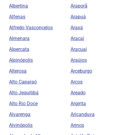
Albertina
Araporã
Alfenas
Arapuá
Alfredo Vasconcelos
Araxá
Almenara
Araçaí
Alpercata
Araçuaí
Alpinópolis
Araújos
Alterosa
Arceburgo
Alto Caparaó
Arcos
Alto Jequitibá
Areado
Alto Rio Doce
Argirita
Alvarenga
Aricanduva
Alvinópolis
Arinos