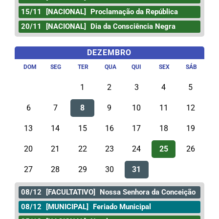
15/11
[NACIONAL]
Proclamação da República
20/11
[NACIONAL]
Dia da Consciência Negra
DEZEMBRO
DOM
SEG
TER
QUA
QUI
SEX
SÁB
1
2
3
4
5
6
7
8
9
10
11
12
13
14
15
16
17
18
19
20
21
22
23
24
25
26
27
28
29
30
31
08/12
[FACULTATIVO]
Nossa Senhora da Conceição
08/12
[MUNICIPAL]
Feriado Municipal