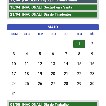
17/04
[FACULTATIVO]
Quinta-feira santa
18/04
[NACIONAL]
Sexta-Feira Santa
21/04
[NACIONAL]
Dia de Tiradentes
MAIO
DOM
SEG
TER
QUA
QUI
SEX
SÁB
1
2
3
4
5
6
7
8
9
10
11
12
13
14
15
16
17
18
19
20
21
22
23
24
25
26
27
28
29
30
31
01/05
[NACIONAL]
Dia do Trabalho