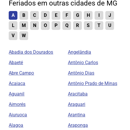
Feriados em outras cidades de MG
A
B
C
D
E
F
G
H
I
J
L
M
N
O
P
Q
R
S
T
U
V
W
Abadia dos Dourados
Angelândia
Abaeté
Antônio Carlos
Abre Campo
Antônio Dias
Acaiaca
Antônio Prado de Minas
Aguanil
Aracitaba
Aimorés
Araguari
Aiuruoca
Arantina
Alagoa
Araponga