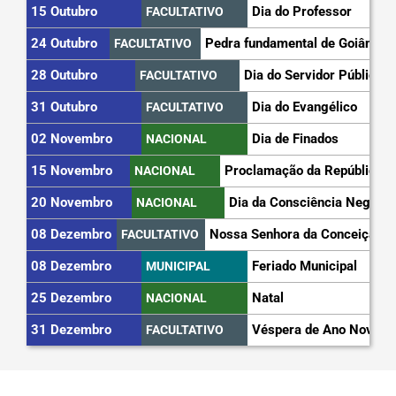
15 Outubro
Dia do Professor
FACULTATIVO
24 Outubro
Pedra fundamental de Goiânia
FACULTATIVO
28 Outubro
Dia do Servidor Público
FACULTATIVO
31 Outubro
Dia do Evangélico
FACULTATIVO
02 Novembro
Dia de Finados
NACIONAL
15 Novembro
Proclamação da República
NACIONAL
20 Novembro
Dia da Consciência Negra
NACIONAL
08 Dezembro
Nossa Senhora da Conceição
FACULTATIVO
08 Dezembro
Feriado Municipal
MUNICIPAL
25 Dezembro
Natal
NACIONAL
31 Dezembro
Véspera de Ano Novo
FACULTATIVO