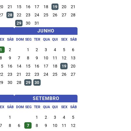
20
21
15
16
17
18
19
20
21
27
28
22
23
24
25
26
27
28
29
30
31
JUNHO
SEX
SÁB
DOM
SEG
TER
QUA
QUI
SEX
SÁB
1
2
1
2
3
4
5
6
8
9
7
8
9
10
11
12
13
15
16
14
15
16
17
18
19
20
22
23
21
22
23
24
25
26
27
29
30
28
29
30
SETEMBRO
SEX
SÁB
DOM
SEG
TER
QUA
QUI
SEX
SÁB
1
1
2
3
4
5
7
8
6
7
8
9
10
11
12