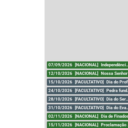
07/09/2026
[NACIONAL]
Independência do Brasil
12/10/2026
[NACIONAL]
Nossa Senhora Aparecida
15/10/2026
[FACULTATIVO]
Dia do Professor
24/10/2026
[FACULTATIVO]
Pedra fundamental de Goiânia
28/10/2026
[FACULTATIVO]
Dia do Servidor Público
31/10/2026
[FACULTATIVO]
Dia do Evangélico
02/11/2026
[NACIONAL]
Dia de Finado
15/11/2026
[NACIONAL]
Proclamação da República