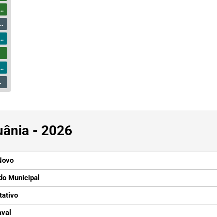
uânia - 2026
Novo
do Municipal
tativo
aval