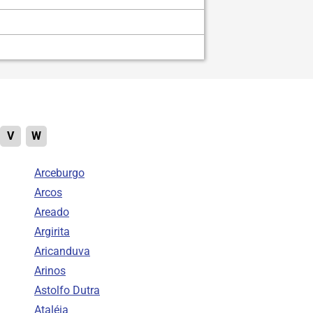
V
W
Arceburgo
Arcos
Areado
Argirita
Aricanduva
Arinos
Astolfo Dutra
Ataléia