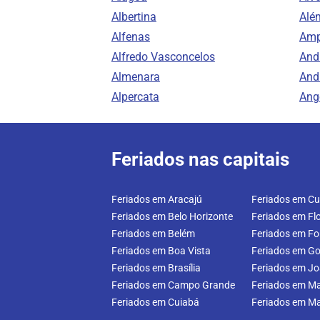
Albertina
Alé
Alfenas
Amp
Alfredo Vasconcelos
And
Almenara
And
Alpercata
Ang
Feriados nas capitais
Feriados em Aracajú
Feriados em Cur
Feriados em Belo Horizonte
Feriados em Flo
Feriados em Belém
Feriados em Fo
Feriados em Boa Vista
Feriados em Go
Feriados em Brasília
Feriados em J
Feriados em Campo Grande
Feriados em M
Feriados em Cuiabá
Feriados em M