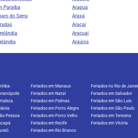
m Paraíba
Arapuá
aro do Serra
Araxá
radas
Araçaí
relândia
Araçuaí
elândia
Araújos
itiba
Feriados em Manaus
Feriados no Rio de Janei
rianópolis
Feriados em Natal
Feriados em Salvador
rtaleza
Feriados em Palmas
Feriados em São Luis
iânia
Feriados em Porto Alegre
Feriados em São Paulo
oão Pessoa
Feriados em Porto Velho
Feriados em Teresina
acapá
Feriados em Recife
Feriados em Vitória
aceió
Feriados em Rio Branco