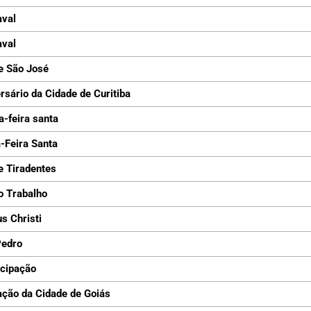
aval
aval
e São José
rsário da Cidade de Curitiba
a-feira santa
-Feira Santa
e Tiradentes
o Trabalho
s Christi
Pedro
cipação
ção da Cidade de Goiás