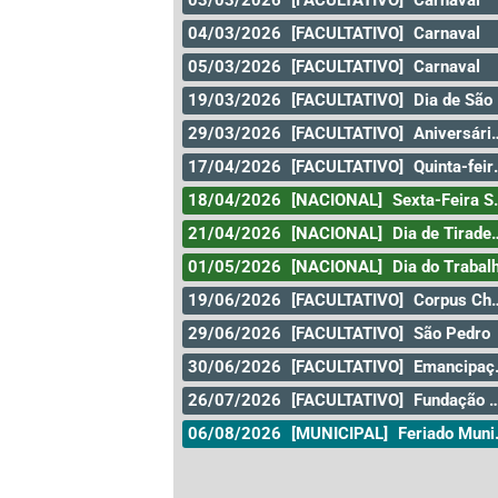
03/03/2026
[FACULTATIVO]
Carnaval
04/03/2026
[FACULTATIVO]
Carnaval
05/03/2026
[FACULTATIVO]
Carnaval
19/03/2026
[FACULTATIVO]
Dia de São José
29/03/2026
[FACULTATIVO]
Aniversário da Cidade de Curitiba
17/04/2026
[FACULTATIVO]
Quinta-feira santa
18/04/2026
[NACIONAL]
Sexta-Feira Santa
21/04/2026
[NACIONAL]
Dia de Tiradentes
01/05/2026
[NACIONAL]
Dia do Trabal
19/06/2026
[FACULTATIVO]
Corpus Christi
29/06/2026
[FACULTATIVO]
São Pedro
30/06/2026
[FACULTATIVO]
Emancipação
26/07/2026
[FACULTATIVO]
Fundação da Cidade de Goiás
06/08/2026
[MUNICIPAL]
Feriado Municipal