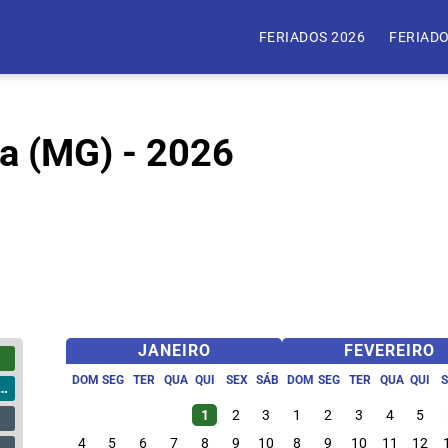
FERIADOS 2026
FERIADO
a (MG) - 2026
JANEIRO
FEVEREIRO
DOM
SEG
TER
QUA
QUI
SEX
SÁB
DOM
SEG
TER
QUA
QUI
1
2
3
1
2
3
4
5
4
5
6
7
8
9
10
8
9
10
11
12