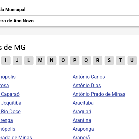
do Municipal
era de Ano Novo
es de MG
I
J
L
M
N
O
P
Q
R
S
T
U
nópolis
Antônio Carlos
rosa
Antônio Dias
o Caparaó
Antônio Prado de Minas
 Jequitibá
Aracitaba
o Rio Doce
Araguari
arenga
Arantina
nópolis
Araponga
orada de Minas
Araporã