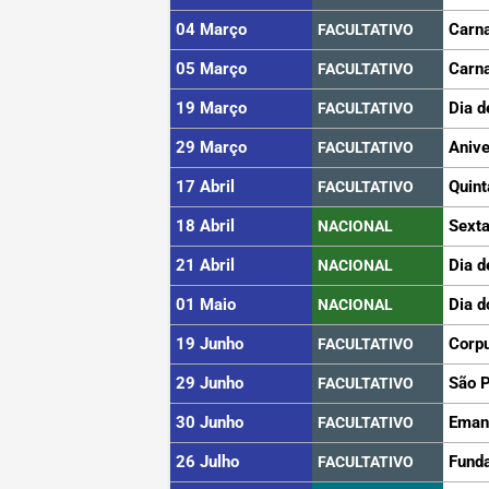
04 Março
Carn
FACULTATIVO
05 Março
Carn
FACULTATIVO
19 Março
Dia d
FACULTATIVO
29 Março
Anive
FACULTATIVO
17 Abril
Quint
FACULTATIVO
18 Abril
Sexta
NACIONAL
21 Abril
Dia d
NACIONAL
01 Maio
Dia d
NACIONAL
19 Junho
Corpu
FACULTATIVO
29 Junho
São 
FACULTATIVO
30 Junho
Eman
FACULTATIVO
26 Julho
Funda
FACULTATIVO