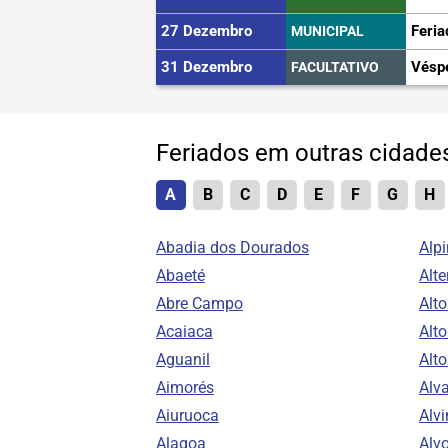
27 Dezembro
Feria
MUNICIPAL
31 Dezembro
Vésp
FACULTATIVO
Feriados em outras cidad
A
B
C
D
E
F
G
H
Abadia dos Dourados
Alpi
Abaeté
Alte
Abre Campo
Alt
Acaiaca
Alto
Aguanil
Alt
Aimorés
Alv
Aiuruoca
Alvi
Alagoa
Alv