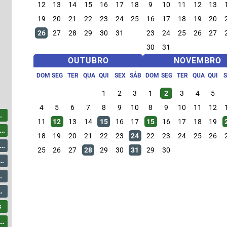
12
13
14
15
16
17
18
9
10
11
12
13
19
20
21
22
23
24
25
16
17
18
19
20
26
27
28
29
30
31
23
24
25
26
27
30
31
OUTUBRO
NOVEMBRO
DOM
SEG
TER
QUA
QUI
SEX
SÁB
DOM
SEG
TER
QUA
QUI
1
2
3
1
2
3
4
5
4
5
6
7
8
9
10
8
9
10
11
12
11
12
13
14
15
16
17
15
16
17
18
19
18
19
20
21
22
23
24
22
23
24
25
26
25
26
27
28
29
30
31
29
30
s