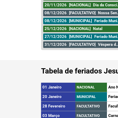
20/11/2026
[NACIONAL]
Dia da Consciência Negra
08/12/2026
[FACULTATIVO]
Nossa Senhora da Conceição
08/12/2026
[MUNICIPAL]
Feriado Municipal
25/12/2026
[NACIONAL]
Natal
27/12/2026
[MUNICIPAL]
Feriado Municipal
31/12/2026
[FACULTATIVO]
Véspera de Ano Novo
Tabela de feriados Jes
01 Janeiro
Ano 
NACIONAL
20 Janeiro
Feria
MUNICIPAL
28 Fevereiro
Facul
FACULTATIVO
03 Março
Carn
FACULTATIVO