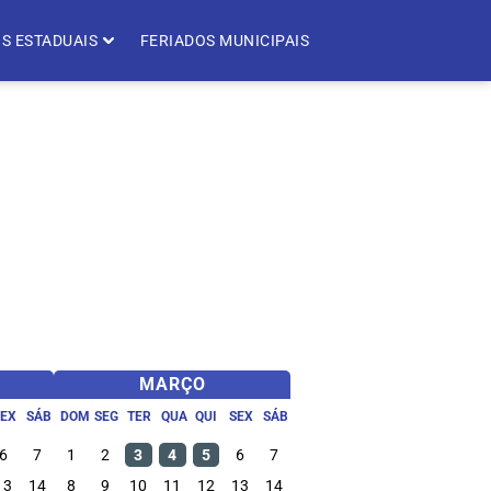
S ESTADUAIS
FERIADOS MUNICIPAIS
MARÇO
SEX
SÁB
DOM
SEG
TER
QUA
QUI
SEX
SÁB
6
7
1
2
3
4
5
6
7
13
14
8
9
10
11
12
13
14