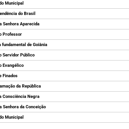
do Municipal
endência do Brasil
a Senhora Aparecida
o Professor
 fundamental de Goiânia
o Servidor Público
o Evangélico
e Finados
lamação da República
a Consciência Negra
a Senhora da Conceição
do Municipal