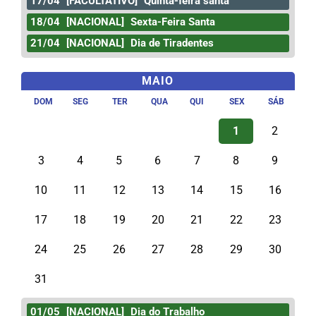
17/04
[FACULTATIVO]
Quinta-feira santa
18/04
[NACIONAL]
Sexta-Feira Santa
21/04
[NACIONAL]
Dia de Tiradentes
MAIO
DOM
SEG
TER
QUA
QUI
SEX
SÁB
1
2
3
4
5
6
7
8
9
10
11
12
13
14
15
16
17
18
19
20
21
22
23
24
25
26
27
28
29
30
31
01/05
[NACIONAL]
Dia do Trabalho