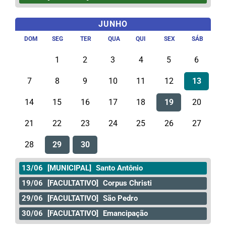
JUNHO
DOM
SEG
TER
QUA
QUI
SEX
SÁB
1
2
3
4
5
6
7
8
9
10
11
12
13
14
15
16
17
18
19
20
21
22
23
24
25
26
27
28
29
30
13/06
[MUNICIPAL]
Santo Antônio
19/06
[FACULTATIVO]
Corpus Christi
29/06
[FACULTATIVO]
São Pedro
30/06
[FACULTATIVO]
Emancipação