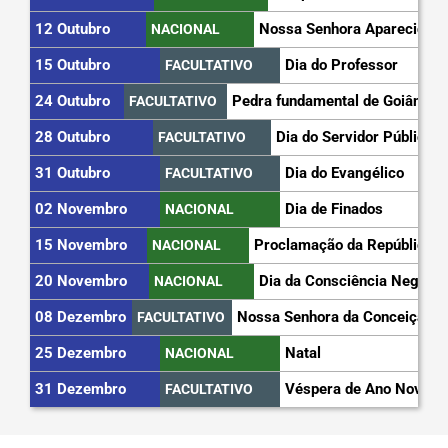
12 Outubro
Nossa Senhora Aparecida
NACIONAL
15 Outubro
Dia do Professor
FACULTATIVO
24 Outubro
Pedra fundamental de Goiânia
FACULTATIVO
28 Outubro
Dia do Servidor Público
FACULTATIVO
31 Outubro
Dia do Evangélico
FACULTATIVO
02 Novembro
Dia de Finados
NACIONAL
15 Novembro
Proclamação da República
NACIONAL
20 Novembro
Dia da Consciência Negra
NACIONAL
08 Dezembro
Nossa Senhora da Conceição
FACULTATIVO
25 Dezembro
Natal
NACIONAL
31 Dezembro
Véspera de Ano Novo
FACULTATIVO