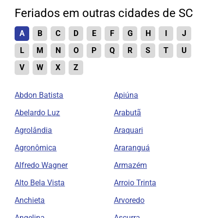
Feriados em outras cidades de SC
A
B
C
D
E
F
G
H
I
J
L
M
N
O
P
Q
R
S
T
U
V
W
X
Z
Abdon Batista
Apiúna
Abelardo Luz
Arabutã
Agrolândia
Araquari
Agronômica
Araranguá
Alfredo Wagner
Armazém
Alto Bela Vista
Arroio Trinta
Anchieta
Arvoredo
Angelina
Ascurra