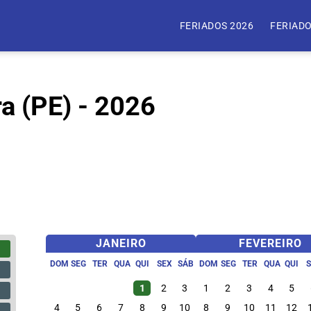
FERIADOS 2026
FERIADO
ra (PE) - 2026
JANEIRO
FEVEREIRO
DOM
SEG
TER
QUA
QUI
SEX
SÁB
DOM
SEG
TER
QUA
QUI
1
2
3
1
2
3
4
5
4
5
6
7
8
9
10
8
9
10
11
12