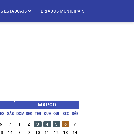
S ESTADUAIS
FERIADOS MUNICIPAIS
MARÇO
SEX
SÁB
DOM
SEG
TER
QUA
QUI
SEX
SÁB
6
7
1
2
3
4
5
6
7
13
14
8
9
10
11
12
13
14