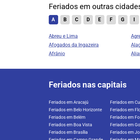
Feriados em outras cidade
A
B
C
D
E
F
G
I
Abreu e Lima
Agr
Afogados da Ingazeira
Ala
Afrânio
Ali
Feriados nas capitais
Feriados em Aracajú
Feriados em Cur
Feriados em Belo Horizonte
Feriados em Flo
Feriados em Belém
Feriados em Fo
Feriados em Boa Vista
Feriados em Go
Feriados em Brasília
Feriados em J
Feriados em Campo Grande
Feriados em M