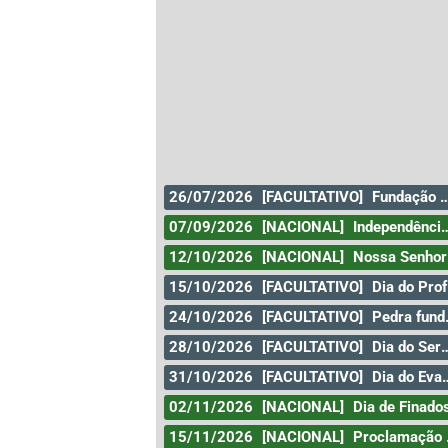
26/07/2026
[FACULTATIVO]
Fundação da Cidade de Goiás
07/09/2026
[NACIONAL]
Independência do Brasil
12/10/2026
[NACIONAL]
Nossa Senhora Aparecida
15/10/2026
[FACULTATIVO]
Dia do Professor
24/10/2026
[FACULTATIVO]
Pedra fundamental de Goiânia
28/10/2026
[FACULTATIVO]
Dia do Servidor Público
31/10/2026
[FACULTATIVO]
Dia do Evangélico
02/11/2026
[NACIONAL]
Dia de Finado
15/11/2026
[NACIONAL]
Proclamação da República