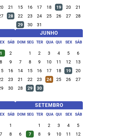
20
21
15
16
17
18
19
20
21
27
28
22
23
24
25
26
27
28
29
30
31
JUNHO
SEX
SÁB
DOM
SEG
TER
QUA
QUI
SEX
SÁB
1
2
1
2
3
4
5
6
8
9
7
8
9
10
11
12
13
15
16
14
15
16
17
18
19
20
22
23
21
22
23
24
25
26
27
29
30
28
29
30
SETEMBRO
SEX
SÁB
DOM
SEG
TER
QUA
QUI
SEX
SÁB
1
1
2
3
4
5
7
8
6
7
8
9
10
11
12