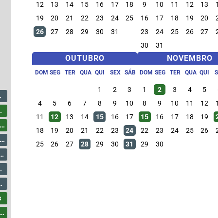
12
13
14
15
16
17
18
9
10
11
12
13
19
20
21
22
23
24
25
16
17
18
19
20
26
27
28
29
30
31
23
24
25
26
27
30
31
OUTUBRO
NOVEMBRO
DOM
SEG
TER
QUA
QUI
SEX
SÁB
DOM
SEG
TER
QUA
QUI
1
2
3
1
2
3
4
5
4
5
6
7
8
9
10
8
9
10
11
12
11
12
13
14
15
16
17
15
16
17
18
19
18
19
20
21
22
23
24
22
23
24
25
26
25
26
27
28
29
30
31
29
30
s