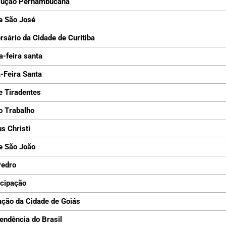
lução Pernambucana
e São José
rsário da Cidade de Curitiba
a-feira santa
-Feira Santa
e Tiradentes
o Trabalho
s Christi
e São João
Pedro
cipação
ção da Cidade de Goiás
endência do Brasil