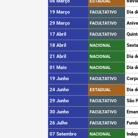
06 Março
Revo
ESTADUAL
19 Março
Dia d
FACULTATIVO
29 Março
Anive
FACULTATIVO
17 Abril
Quint
FACULTATIVO
18 Abril
Sexta
NACIONAL
21 Abril
Dia d
NACIONAL
01 Maio
Dia d
NACIONAL
19 Junho
Corpu
FACULTATIVO
24 Junho
Dia d
ESTADUAL
29 Junho
São 
FACULTATIVO
30 Junho
Eman
FACULTATIVO
26 Julho
Funda
FACULTATIVO
07 Setembro
Indep
NACIONAL