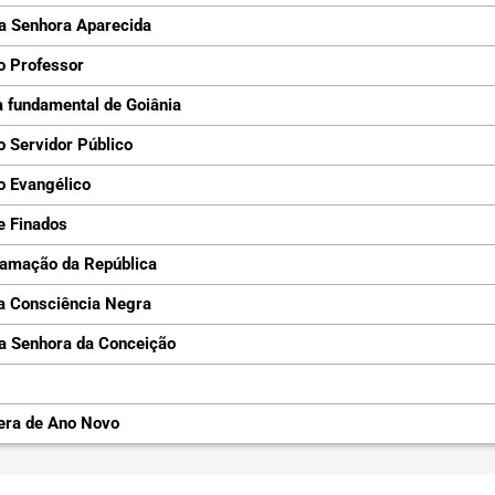
a Senhora Aparecida
o Professor
 fundamental de Goiânia
o Servidor Público
o Evangélico
e Finados
lamação da República
a Consciência Negra
a Senhora da Conceição
era de Ano Novo