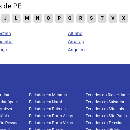
s de PE
J
L
M
N
O
P
Q
R
S
T
V
X
estina
Altinho
goinha
Amaraji
ança
Angelim
itiba
Feriados em Manaus
Feriados no Rio de Janei
rianópolis
Feriados em Natal
Feriados em Salvador
rtaleza
Feriados em Palmas
Feriados em São Luis
iânia
Feriados em Porto Alegre
Feriados em São Paulo
oão Pessoa
Feriados em Porto Velho
Feriados em Teresina
acapá
Feriados em Recife
Feriados em Vitória