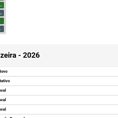
zeira - 2026
Novo
tativo
aval
aval
aval