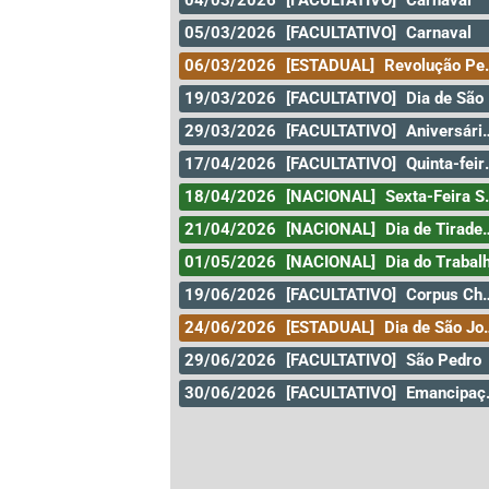
04/03/2026
[FACULTATIVO]
Carnaval
05/03/2026
[FACULTATIVO]
Carnaval
06/03/2026
[ESTADUAL]
Revolução Pernambucana
19/03/2026
[FACULTATIVO]
Dia de São José
29/03/2026
[FACULTATIVO]
Aniversário da Cidade de Curitiba
17/04/2026
[FACULTATIVO]
Quinta-feira santa
18/04/2026
[NACIONAL]
Sexta-Feira Santa
21/04/2026
[NACIONAL]
Dia de Tiradentes
01/05/2026
[NACIONAL]
Dia do Trabal
19/06/2026
[FACULTATIVO]
Corpus Christi
24/06/2026
[ESTADUAL]
Dia de São João
29/06/2026
[FACULTATIVO]
São Pedro
30/06/2026
[FACULTATIVO]
Emancipação