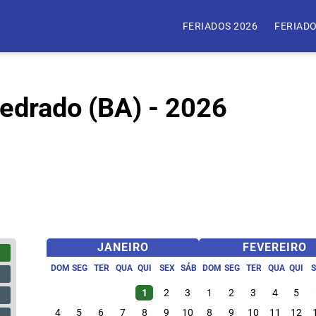
FERIADOS 2026
FERIADO
Medrado (BA) - 2026
JANEIRO
FEVEREIRO
DOM
SEG
TER
QUA
QUI
SEX
SÁB
DOM
SEG
TER
QUA
QUI
1
2
3
1
2
3
4
5
4
5
6
7
8
9
10
8
9
10
11
12