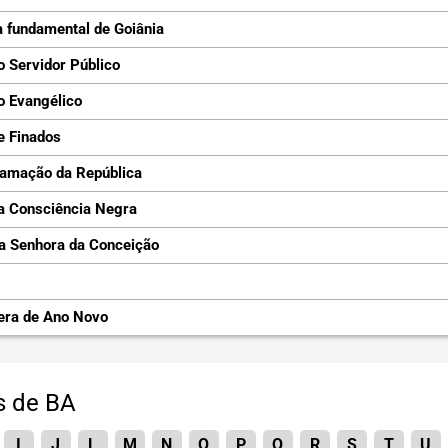
 fundamental de Goiânia
o Servidor Público
o Evangélico
e Finados
lamação da República
a Consciência Negra
a Senhora da Conceição
era de Ano Novo
s de BA
I
J
L
M
N
O
P
Q
R
S
T
U