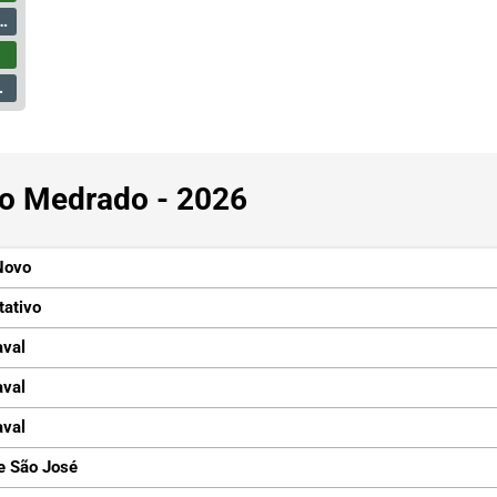
sio Medrado - 2026
Novo
tativo
aval
aval
aval
e São José