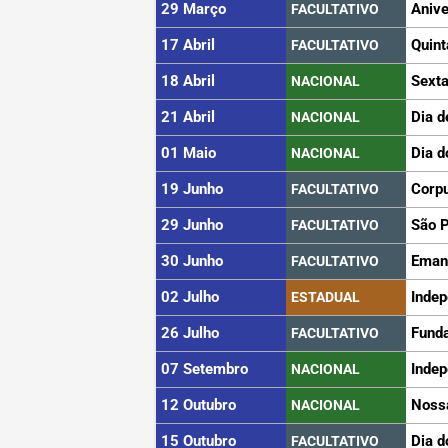
29 Março
Anive
FACULTATIVO
17 Abril
Quint
FACULTATIVO
18 Abril
Sexta
NACIONAL
21 Abril
Dia d
NACIONAL
01 Maio
Dia d
NACIONAL
19 Junho
Corpu
FACULTATIVO
29 Junho
São 
FACULTATIVO
30 Junho
Eman
FACULTATIVO
02 Julho
Indep
ESTADUAL
26 Julho
Funda
FACULTATIVO
07 Setembro
Indep
NACIONAL
12 Outubro
Noss
NACIONAL
15 Outubro
Dia d
FACULTATIVO