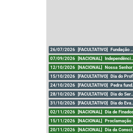
26/07/2026
[FACULTATIVO]
Fundação da Cidade de Goiás
07/09/2026
[NACIONAL]
Independência do Brasil
12/10/2026
[NACIONAL]
Nossa Senhora Aparecida
15/10/2026
[FACULTATIVO]
Dia do Professor
24/10/2026
[FACULTATIVO]
Pedra fundamental de Goiânia
28/10/2026
[FACULTATIVO]
Dia do Servidor Público
31/10/2026
[FACULTATIVO]
Dia do Evangélico
02/11/2026
[NACIONAL]
Dia de Finado
15/11/2026
[NACIONAL]
Proclamação da República
20/11/2026
[NACIONAL]
Dia da Consciência Negra