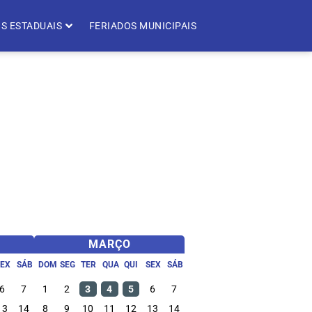
S ESTADUAIS
FERIADOS MUNICIPAIS
MARÇO
SEX
SÁB
DOM
SEG
TER
QUA
QUI
SEX
SÁB
6
7
1
2
3
4
5
6
7
13
14
8
9
10
11
12
13
14