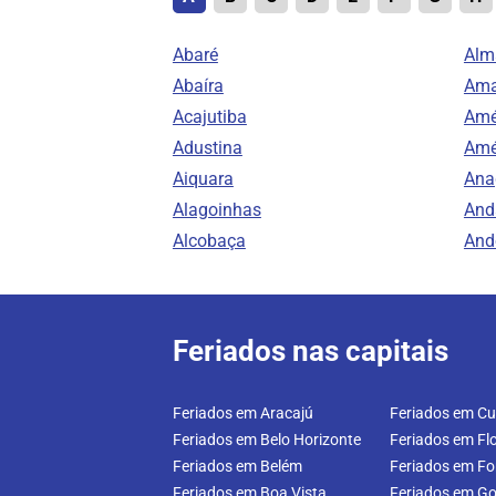
Abaré
Alm
Abaíra
Ama
Acajutiba
Amé
Adustina
Amé
Aiquara
Ana
Alagoinhas
And
Alcobaça
And
Feriados nas capitais
Feriados em Aracajú
Feriados em Cur
Feriados em Belo Horizonte
Feriados em Flo
Feriados em Belém
Feriados em Fo
Feriados em Boa Vista
Feriados em Go