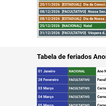
20/11/2026
[ESTADUAL]
Dia da Consciência Negra
08/12/2026
[FACULTATIVO]
Nossa Senhora da Conceição
08/12/2026
[ESTADUAL]
Dia de Nossa Senhora da Conceição
25/12/2026
[NACIONAL]
Natal
31/12/2026
[FACULTATIVO]
Véspera de Ano Novo
Tabela de feriados Ano
01 Janeiro
Ano 
NACIONAL
28 Fevereiro
Facul
FACULTATIVO
03 Março
Carn
FACULTATIVO
04 Março
Carn
FACULTATIVO
05 Março
Carn
FACULTATIVO