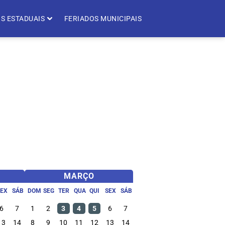
S ESTADUAIS
FERIADOS MUNICIPAIS
MARÇO
SEX
SÁB
DOM
SEG
TER
QUA
QUI
SEX
SÁB
6
7
1
2
3
4
5
6
7
13
14
8
9
10
11
12
13
14