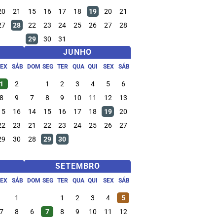
20
21
15
16
17
18
19
20
21
27
28
22
23
24
25
26
27
28
29
30
31
JUNHO
SEX
SÁB
DOM
SEG
TER
QUA
QUI
SEX
SÁB
1
2
1
2
3
4
5
6
8
9
7
8
9
10
11
12
13
15
16
14
15
16
17
18
19
20
22
23
21
22
23
24
25
26
27
29
30
28
29
30
SETEMBRO
SEX
SÁB
DOM
SEG
TER
QUA
QUI
SEX
SÁB
1
1
2
3
4
5
7
8
6
7
8
9
10
11
12