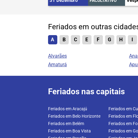
31 Dezembro
Vésp
FACULTATIVO
Feriados em outras cidad
A
B
C
E
F
G
H
I
Alvarães
An
Amaturá
Apu
Feriados nas capitais
Feriados em Aracajú
Feriados em Cur
Feriados em Belo Horizonte
Feriados em Flo
Feriados em Belém
Feriados em Fo
Feriados em Boa Vista
Feriados em Go