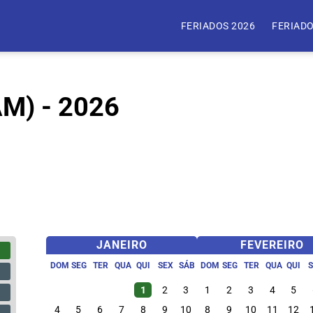
FERIADOS 2026
FERIADO
AM) - 2026
JANEIRO
FEVEREIRO
DOM
SEG
TER
QUA
QUI
SEX
SÁB
DOM
SEG
TER
QUA
QUI
1
2
3
1
2
3
4
5
4
5
6
7
8
9
10
8
9
10
11
12