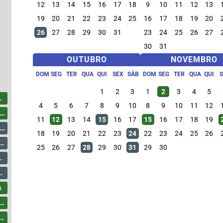
12
13
14
15
16
17
18
9
10
11
12
13
19
20
21
22
23
24
25
16
17
18
19
20
26
27
28
29
30
31
23
24
25
26
27
30
31
OUTUBRO
NOVEMBRO
DOM
SEG
TER
QUA
QUI
SEX
SÁB
DOM
SEG
TER
QUA
QUI
1
2
3
1
2
3
4
5
4
5
6
7
8
9
10
8
9
10
11
12
11
12
13
14
15
16
17
15
16
17
18
19
18
19
20
21
22
23
24
22
23
24
25
26
25
26
27
28
29
30
31
29
30
s