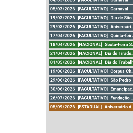
04/03/2026
[FACULTATIVO]
Carnaval
05/03/2026
[FACULTATIVO]
Carnaval
19/03/2026
[FACULTATIVO]
Dia de São José
29/03/2026
[FACULTATIVO]
Aniversário da Cidade de Curitiba
17/04/2026
[FACULTATIVO]
Quinta-feira santa
18/04/2026
[NACIONAL]
Sexta-Feira Santa
21/04/2026
[NACIONAL]
Dia de Tiradentes
01/05/2026
[NACIONAL]
Dia do Trabal
19/06/2026
[FACULTATIVO]
Corpus Christi
29/06/2026
[FACULTATIVO]
São Pedro
30/06/2026
[FACULTATIVO]
Emancipação
26/07/2026
[FACULTATIVO]
Fundação da Cidade de Goiás
05/09/2026
[ESTADUAL]
Aniversário do Amazonas