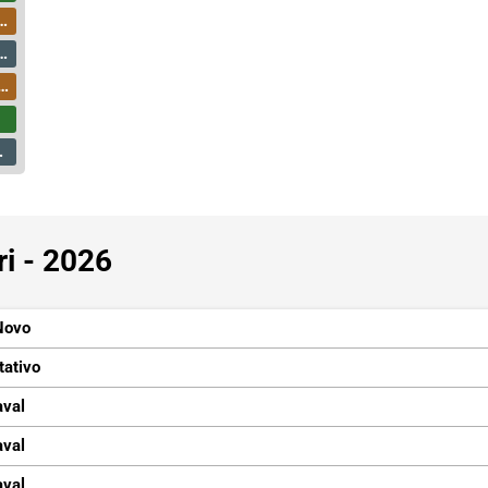
ri - 2026
Novo
tativo
aval
aval
aval