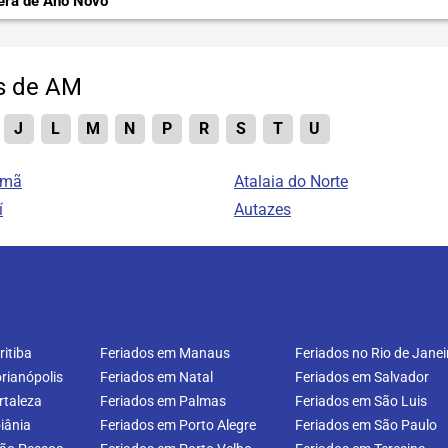
era de Ano Novo
es de AM
J
L
M
N
P
R
S
T
U
amã
Atalaia do Norte
í
Autazes
itiba
Feriados em Manaus
Feriados no Rio de Janei
rianópolis
Feriados em Natal
Feriados em Salvador
rtaleza
Feriados em Palmas
Feriados em São Luis
iânia
Feriados em Porto Alegre
Feriados em São Paulo