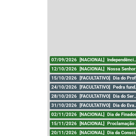
07/09/2026
[NACIONAL]
Independência do Brasil
12/10/2026
[NACIONAL]
Nossa Senhora Aparecida
15/10/2026
[FACULTATIVO]
Dia do Professor
24/10/2026
[FACULTATIVO]
Pedra fundamental de Goiânia
28/10/2026
[FACULTATIVO]
Dia do Servidor Público
31/10/2026
[FACULTATIVO]
Dia do Evangélico
02/11/2026
[NACIONAL]
Dia de Finado
15/11/2026
[NACIONAL]
Proclamação da República
20/11/2026
[NACIONAL]
Dia da Consciência Negra