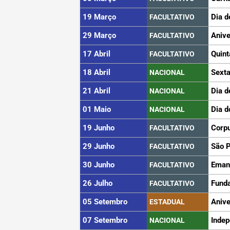
19 Março
Dia d
FACULTATIVO
29 Março
Anive
FACULTATIVO
17 Abril
Quint
FACULTATIVO
18 Abril
Sexta
NACIONAL
21 Abril
Dia d
NACIONAL
01 Maio
Dia d
NACIONAL
19 Junho
Corpu
FACULTATIVO
29 Junho
São 
FACULTATIVO
30 Junho
Eman
FACULTATIVO
26 Julho
Funda
FACULTATIVO
05 Setembro
Aniv
ESTADUAL
07 Setembro
Indep
NACIONAL