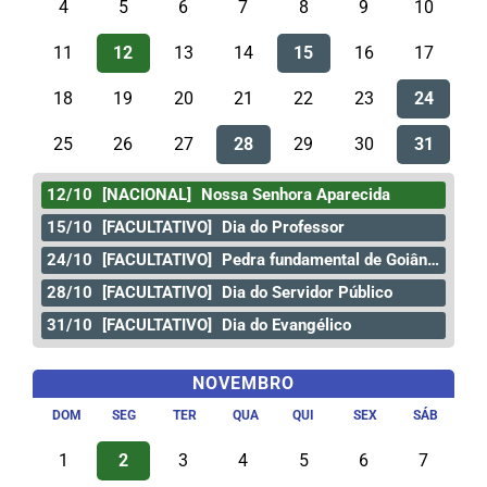
4
5
6
7
8
9
10
11
12
13
14
15
16
17
18
19
20
21
22
23
24
25
26
27
28
29
30
31
12/10
[NACIONAL]
Nossa Senhora Aparecida
15/10
[FACULTATIVO]
Dia do Professor
24/10
[FACULTATIVO]
Pedra fundamental de Goiânia
28/10
[FACULTATIVO]
Dia do Servidor Público
31/10
[FACULTATIVO]
Dia do Evangélico
NOVEMBRO
DOM
SEG
TER
QUA
QUI
SEX
SÁB
1
2
3
4
5
6
7