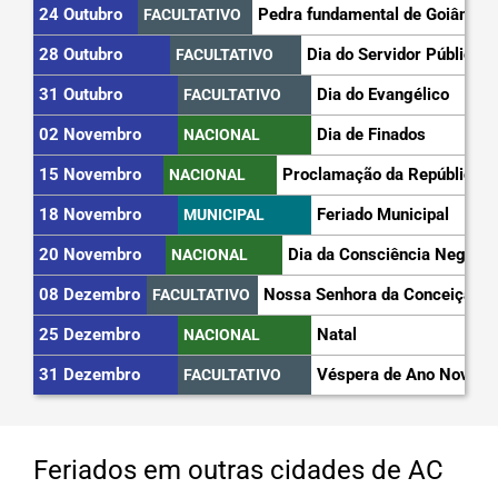
24 Outubro
Pedra fundamental de Goiânia
FACULTATIVO
28 Outubro
Dia do Servidor Público
FACULTATIVO
31 Outubro
Dia do Evangélico
FACULTATIVO
02 Novembro
Dia de Finados
NACIONAL
15 Novembro
Proclamação da República
NACIONAL
18 Novembro
Feriado Municipal
MUNICIPAL
20 Novembro
Dia da Consciência Negra
NACIONAL
08 Dezembro
Nossa Senhora da Conceição
FACULTATIVO
25 Dezembro
Natal
NACIONAL
31 Dezembro
Véspera de Ano Novo
FACULTATIVO
Feriados em outras cidades de AC