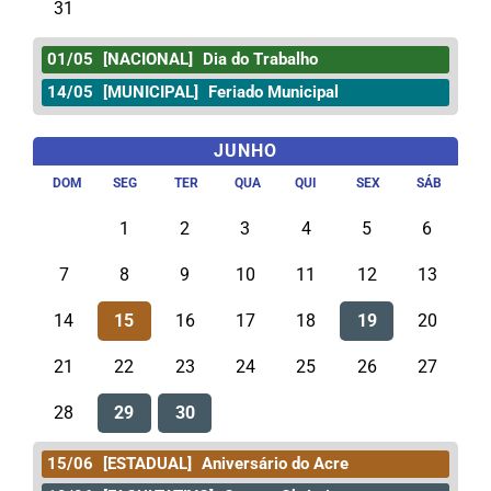
31
01/05
[NACIONAL]
Dia do Trabalho
14/05
[MUNICIPAL]
Feriado Municipal
JUNHO
DOM
SEG
TER
QUA
QUI
SEX
SÁB
1
2
3
4
5
6
7
8
9
10
11
12
13
14
15
16
17
18
19
20
21
22
23
24
25
26
27
28
29
30
15/06
[ESTADUAL]
Aniversário do Acre