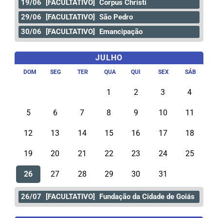
19/06
[FACULTATIVO]
Corpus Christi
29/06
[FACULTATIVO]
São Pedro
30/06
[FACULTATIVO]
Emancipação
JULHO
DOM
SEG
TER
QUA
QUI
SEX
SÁB
1
2
3
4
5
6
7
8
9
10
11
12
13
14
15
16
17
18
19
20
21
22
23
24
25
26
27
28
29
30
31
26/07
[FACULTATIVO]
Fundação da Cidade de Goiás