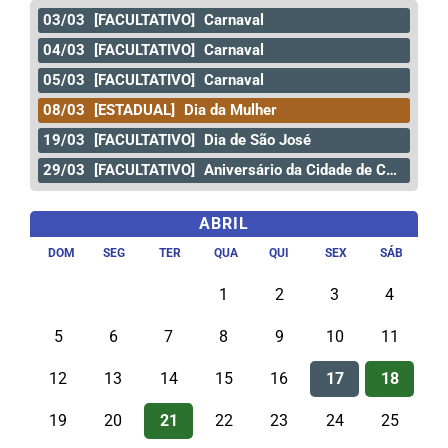
03/03
[FACULTATIVO]
Carnaval
04/03
[FACULTATIVO]
Carnaval
05/03
[FACULTATIVO]
Carnaval
08/03
[ESTADUAL]
Dia da Mulher
19/03
[FACULTATIVO]
Dia de São José
29/03
[FACULTATIVO]
Aniversário da Cidade de Curitiba
ABRIL
DOM
SEG
TER
QUA
QUI
SEX
SÁB
1
2
3
4
5
6
7
8
9
10
11
12
13
14
15
16
17
18
19
20
21
22
23
24
25