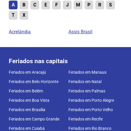
A
B
C
E
F
J
M
P
R
S
T
X
Acrelândia
Assis Brasil
Feriados nas capitais
Feriados em Aracajú
Feriados em Manaus
Feriados em Belo Horizonte
Feriados em Natal
Feriados em Belém
Feriados em Palmas
Feriados em Boa Vista
Feriados em Porto Alegre
Feriados em Brasília
Feriados em Porto Velho
Feriados em Campo Grande
Feriados em Recife
Feriados em Cuiabá
Feriados em Rio Branco